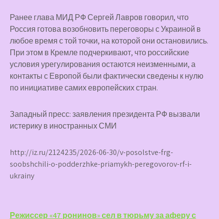
Ранее глава МИД РФ Сергей Лавров говорил, что
Россия готова возобновить переговоры с Украиной в
любое время с той точки, на которой они остановились.
При этом в Кремле подчеркивают, что российские
условия урегулирования остаются неизменными, а
контакты с Европой были фактически сведены к нулю
по инициативе самих европейских стран.
Западный пресс: заявления президента РФ вызвали
истерику в иностранных СМИ
http://iz.ru/2124235/2026-06-30/v-posolstve-frg-
soobshchili-o-podderzhke-priamykh-peregovorov-rf-i-
ukrainy
Навигация
Режиссер «47 ронинов» сел в тюрьму за аферу с