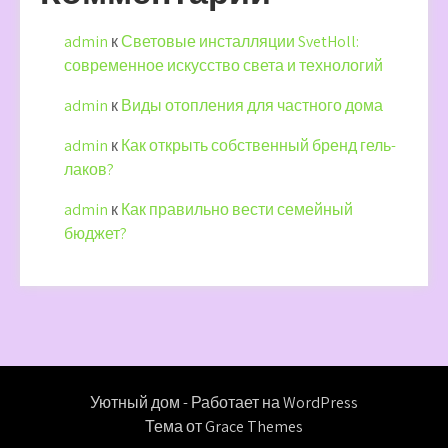
admin
к
Световые инсталляции SvetHoll:
современное искусство света и технологий
admin
к
Виды отопления для частного дома
admin
к
Как открыть собственный бренд гель-
лаков?
admin
к
Как правильно вести семейный
бюджет?
Уютный дом - Работает на WordPress
Тема от Grace Themes