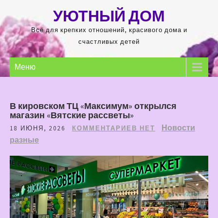
Перейти
УЮТНЫЙ ДОМ
к
содержимому
Всё для крепких отношений, красивого дома и
счастливых детей
Меню
В кировском ТЦ «Максимум» открылся
магазин «Вятские рассветы»
Новости
18 ИЮНЯ, 2026
КОММЕНТАРИЕВ НЕТ
разные