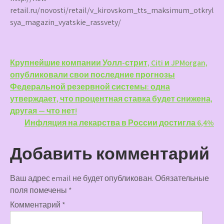
retail.ru/novosti/retail/v_kirovskom_tts_maksimum_otkryl
sya_magazin_vyatskie_rassvety/
Навигация
Крупнейшие компании Уолл-стрит, Citi и JPMorgan,
опубликовали свои последние прогнозы
по
Федеральной резервной системы: одна
записям
утверждает, что процентная ставка будет снижена,
другая — что нет!
Инфляция на лекарства в России достигла 6,4%
Добавить комментарий
Ваш адрес email не будет опубликован.
Обязательные
поля помечены
*
Комментарий
*