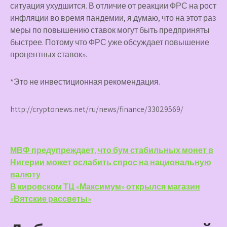
ситуация ухудшится. В отличие от реакции ФРС на рост
инфляции во время пандемии, я думаю, что на этот раз
меры по повышению ставок могут быть предприняты
быстрее. Потому что ФРС уже обсуждает повышение
процентных ставок».
*Это не инвестиционная рекомендация.
http://cryptonews.net/ru/news/finance/33029569/
Навигация
МВФ предупреждает, что бум стабильных монет в
Нигерии может ослабить спрос на национальную
по
валюту
записям
В кировском ТЦ «Максимум» открылся магазин
«Вятские рассветы»