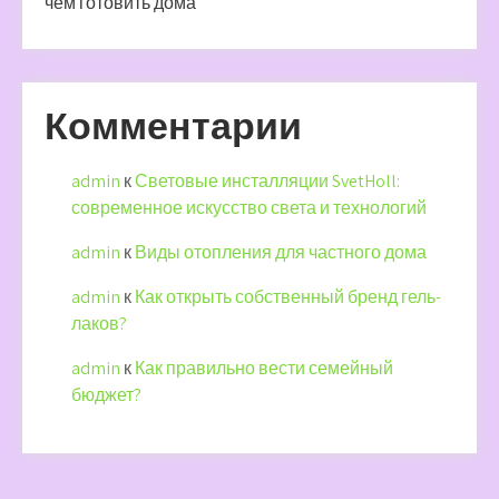
чем готовить дома
Комментарии
admin
к
Световые инсталляции SvetHoll:
современное искусство света и технологий
admin
к
Виды отопления для частного дома
admin
к
Как открыть собственный бренд гель-
лаков?
admin
к
Как правильно вести семейный
бюджет?