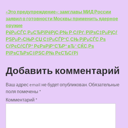
Навигация
«Это предупреждение»: замглавы МИД России
заявил о готовности Москвы применить ядерное
по
оружие
записям
РќРµСЃС‚РµСЂРїРёРјС‹Р№ Р·СѓРґ: РїРѕС‡РµРјСѓ
РЅРµР»СЊР·СЏ С‡РµСЃР°С‚СЊ РјРµСЃС‚Рѕ
СѓРєСѓСЃР° РєРѕРјР°СЂР° вЂ” СЌС‚Рѕ
РїРѕСЂРѕС‡РЅС‹Р№ РєСЂСѓРі
Добавить комментарий
Ваш адрес email не будет опубликован.
Обязательные
поля помечены
*
Комментарий
*