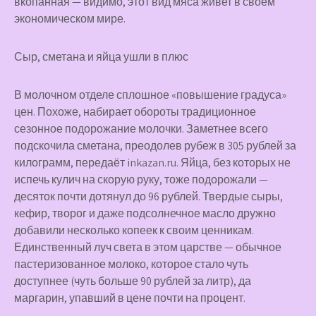
вкопанная — видимо, этот вид мяса живет в своем
экономическом мире.
Сыр, сметана и яйца ушли в плюс
В молочном отделе сплошное «повышение градуса»
цен. Похоже, набирает обороты традиционное
сезонное подорожание молочки. Заметнее всего
подскочила сметана, преодолев рубеж в 305 рублей за
килограмм, передаёт inkazan.ru. Яйца, без которых не
испечь кулич на скорую руку, тоже подорожали —
десяток почти дотянул до 96 рублей. Твердые сыры,
кефир, творог и даже подсолнечное масло дружно
добавили несколько копеек к своим ценникам.
Единственный луч света в этом царстве — обычное
пастеризованное молоко, которое стало чуть
доступнее (чуть больше 90 рублей за литр), да
маргарин, упавший в цене почти на процент.