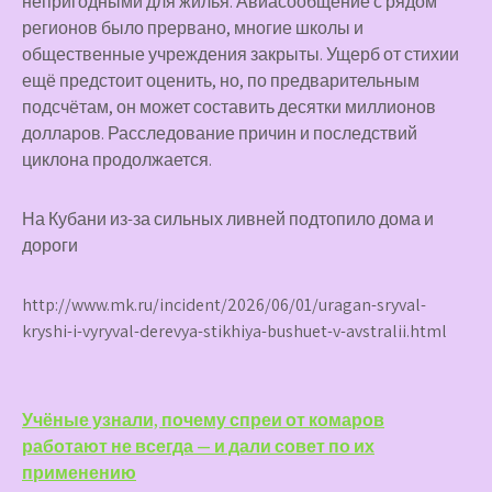
непригодными для жилья. Авиасообщение с рядом
регионов было прервано, многие школы и
общественные учреждения закрыты. Ущерб от стихии
ещё предстоит оценить, но, по предварительным
подсчётам, он может составить десятки миллионов
долларов. Расследование причин и последствий
циклона продолжается.
На Кубани из-за сильных ливней подтопило дома и
дороги
http://www.mk.ru/incident/2026/06/01/uragan-sryval-
kryshi-i-vyryval-derevya-stikhiya-bushuet-v-avstralii.html
Навигация
Учёные узнали, почему спреи от комаров
работают не всегда — и дали совет по их
по
применению