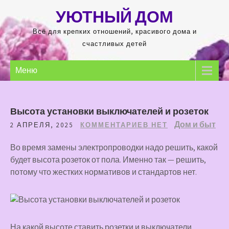
Перейти
УЮТНЫЙ ДОМ
к
содержимому
Всё для крепких отношений, красивого дома и
счастливых детей
Меню
Высота установки выключателей и розеток
Дом и быт
2 АПРЕЛЯ, 2025
КОММЕНТАРИЕВ НЕТ
Во время замены электропроводки надо решить, какой
будет высота розеток от пола. Именно так — решить,
потому что жестких нормативов и стандартов нет.
На какой высоте ставить розетки и выключатели