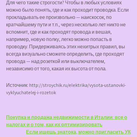
Для чего такие строгости? Чтобы в любых условиях
можно было понять, где и как проходит проводка. Если
прокладывать ее произвольно — наискосок, по
кратчайшему пути и т.п., через несколько лет никто не
вспомнит, где и как проходят провода и вешая,
например, новую полку, легко можно попасть в
проводку. Придерживаясь этих нехитрых правил, вы
всегда визуально сможете определить, где проходят
провода — над розеткой или выключателем,
независимо от того, какая их высота от пола.
Источник: http://stroychik.ru/elektrika/vysota-ustanovki-
vyklyuchatelej-i-rozetok
Навигация
Покупка и продажа недвижимости в Италии: все о
налогах и о том, как их оптимизировать
по
Если ищешь знатока, можно пригласить УК