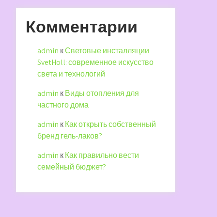
Комментарии
admin
к
Световые инсталляции
SvetHoll: современное искусство
света и технологий
admin
к
Виды отопления для
частного дома
admin
к
Как открыть собственный
бренд гель-лаков?
admin
к
Как правильно вести
семейный бюджет?