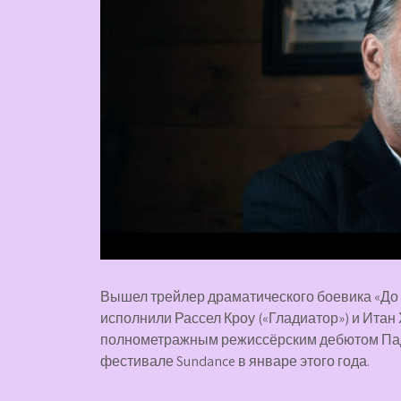
Вышел трейлер драматического боевика «До 
исполнили Рассел Кроу («Гладиатор») и Итан 
полнометражным режиссёрским дебютом Падр
фестивале Sundance в январе этого года.