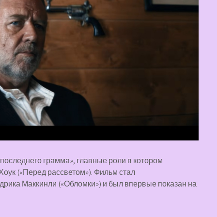
последнего грамма», главные роли в котором
Хоук («Перед рассветом»). Фильм стал
ика Маккинли («Обломки») и был впервые показан на