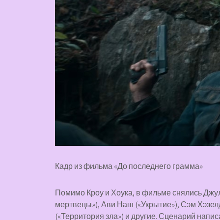
Кадр из фильма «До последнего грамма»
Помимо Кроу и Хоука, в фильме снялись Джу
мертвецы»), Ави Наш («Укрытие»), Сэм Хэзе
(«Территория зла») и другие. Сценарий напи