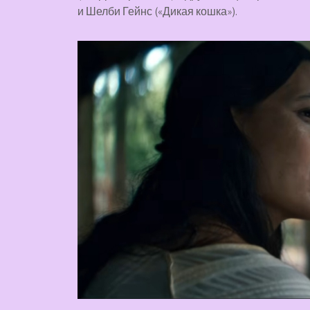
и Шелби Гейнс («Дикая кошка»).