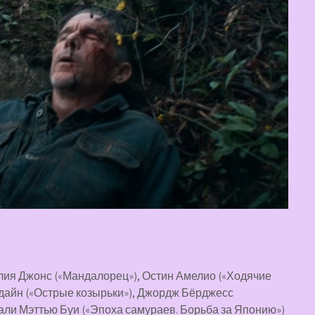
лия Джонс («Мандалорец»), Остин Амелио («Ходячие
лдайн («Острые козырьки»), Джордж Бёрджесс
сали Мэттью Буи («Эпоха самураев. Борьба за Японию»)