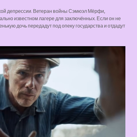
кой депрессии. Ветеран войны Сэмюэл Мёрфи,
чально известном лагере для заключённых. Если он не
енькую дочь передадут под опеку государства и отдадут