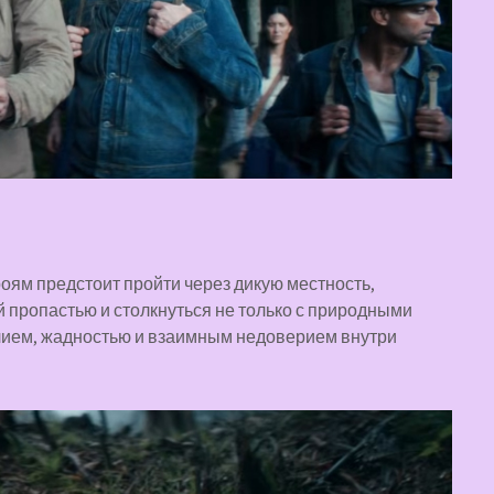
роям предстоит пройти через дикую местность,
й пропастью и столкнуться не только с природными
илием, жадностью и взаимным недоверием внутри