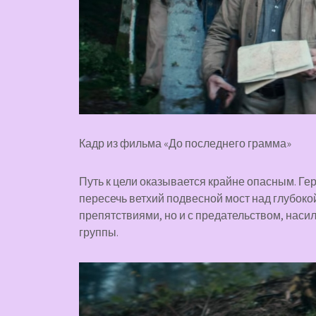
Кадр из фильма «До последнего грамма»
Путь к цели оказывается крайне опасным. Ге
пересечь ветхий подвесной мост над глубоко
препятствиями, но и с предательством, нас
группы.