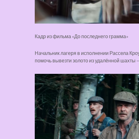
Кадр из фильма «До последнего грамма»
Начальник лагеря в исполнении Рассела Кро
помочь вывезти золото из удалённой шахты —