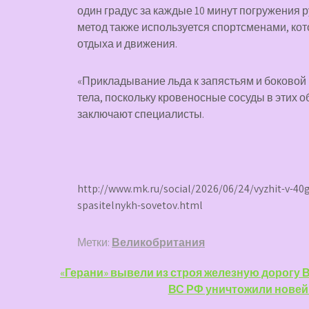
один градус за каждые 10 минут погружения р
метод также используется спортсменами, ко
отдыха и движения.
«Прикладывание льда к запястьям и боковой
тела, поскольку кровеносные сосуды в этих 
заключают специалисты.
http://www.mk.ru/social/2026/06/24/vyzhit-v-40
spasitelnykh-sovetov.html
Метки:
Великобритания
Навигация
«Герани» вывели из строя железную дорогу 
ВС РФ уничтожили новей
по