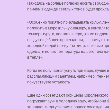
Находясь на солнце полезно носить свободн
причём в одежде светлых тонов будет прохла
«Особенно приятно прикладывать ко лбу, ле
положить в морозильную камеру, а вентиля
температуру, и, поставив перед ними поддон
воздух ещё более прохладным, — советуют эк
холодной водой грелку. Тонкие хлопковые пр
одеяла, и ночью температура вашего тела на
в тепле».
Когда не получается уснуть при жаре, лучше 
расслабляющим занятием, например чтением, 
почувствуете усталость.
Ещё один совет дают офицеры Королевского в
погружают руки в холодную воду, чтобы они 
холодная вода ускоряет процесс охлаждения