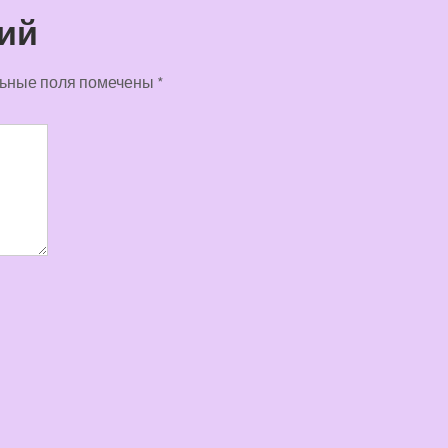
ий
ьные поля помечены
*