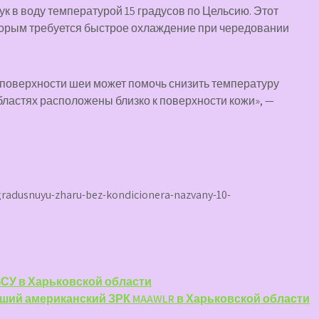
ук в воду температурой 15 градусов по Цельсию. Этот
торым требуется быстрое охлаждение при чередовании
 поверхности шеи может помочь снизить температуру
областях расположены близко к поверхности кожи», —
gradusnuyu-zharu-bez-kondicionera-nazvany-10-
ВСУ в Харьковской области
ший американский ЗРК MAAWLR в Харьковской области