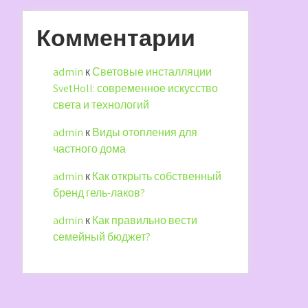
Комментарии
admin
к
Световые инсталляции
SvetHoll: современное искусство
света и технологий
admin
к
Виды отопления для
частного дома
admin
к
Как открыть собственный
бренд гель-лаков?
admin
к
Как правильно вести
семейный бюджет?