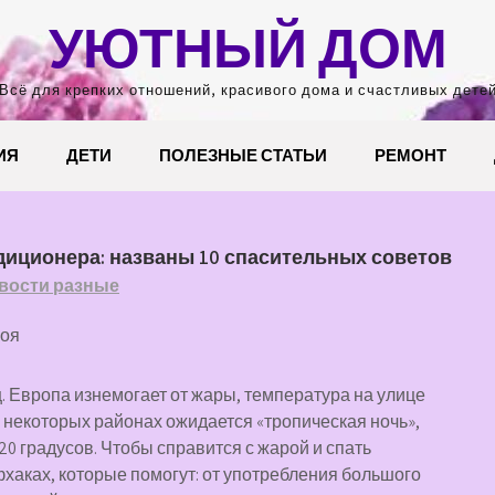
УЮТНЫЙ ДОМ
Всё для крепких отношений, красивого дома и счастливых дете
ИЯ
ДЕТИ
ПОЛЕЗНЫЕ СТАТЬИ
РЕМОНТ
диционера: названы 10 спасительных советов
вости разные
ноя
ц. Европа изнемогает от жары, температура на улице
в некоторых районах ожидается «тропическая ночь»,
20 градусов. Чтобы справится с жарой и спать
фхаках, которые помогут: от употребления большого