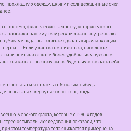
ую, прохладную одежду, шляпу и солнцезащитные очки,
днее.
жа в постели, фланелевую салфетку, которую можно
торы помогают вашему телу регулировать внутреннюю
 с кубиками льда, вы сможете сделать циркулирующий
сперты. — Если у вас нет вентилятора, наполните
остыни впитывают пот и более удобны, чем пуховые
чнёт снижаться, поэтому вы не будете чувствовать себя
всего попытаться отвлечь себя каким-нибудь
и попытаться вернуться в постель, когда
оенно-морского флота, которые с 1990-х годов
быстрее остывали. Исследования показали, что
, при этом температура тела снижается примерно на