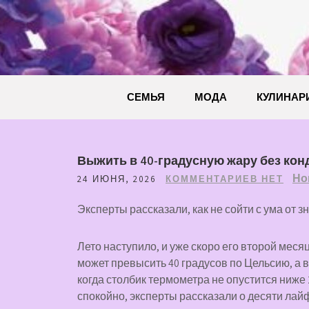
Перейти
к
содержимому
СЕМЬЯ
МОДА
КУЛИНАР
Выжить в 40-градусную жару без кон
Но
24 ИЮНЯ, 2026
КОММЕНТАРИЕВ НЕТ
Эксперты рассказали, как не сойти с ума от з
Лето наступило, и уже скоро его второй меся
может превысить 40 градусов по Цельсию, а 
когда столбик термометра не опустится ниже 
спокойно, эксперты рассказали о десяти лай