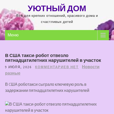
Перейти
УЮТНЫЙ ДОМ
к
содержимому
Всё для крепких отношений, красивого дома и
счастливых детей
Меню
В США такси-робот отвезло
пятнадцатилетних нарушителей в участок
Новости
9 ИЮЛЯ, 2026
КОММЕНТАРИЕВ НЕТ
разные
В CША роботакси сыграло ключевую роль в
задержании пятнадцатилетних нарушителей