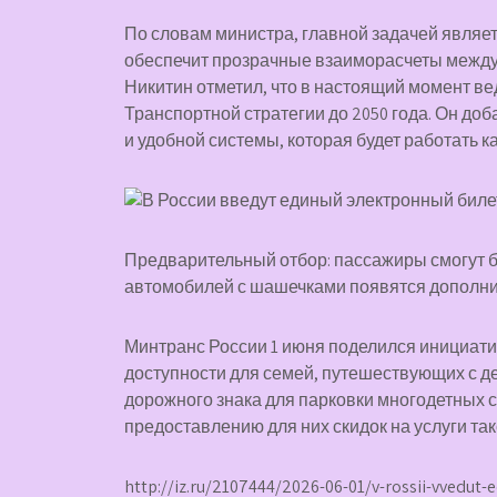
По словам министра, главной задачей являе
обеспечит прозрачные взаиморасчеты между
Никитин отметил, что в настоящий момент в
Транспортной стратегии до 2050 года. Он до
и удобной системы, которая будет работать к
Предварительный отбор: пассажиры смогут б
автомобилей с шашечками появятся дополн
Минтранс России 1 июня поделился инициат
доступности для семей, путешествующих с д
дорожного знака для парковки многодетных 
предоставлению для них скидок на услуги так
http://iz.ru/2107444/2026-06-01/v-rossii-vvedut-e