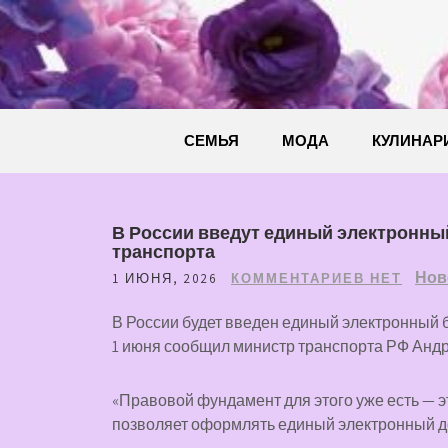
Перейти
к
содержимому
СЕМЬЯ
МОДА
КУЛИНАР
В России введут единый электронный
транспорта
Нов
1 ИЮНЯ, 2026
КОММЕНТАРИЕВ НЕТ
В России будет введен единый электронный б
1 июня сообщил министр транспорта РФ Андр
«Правовой фундамент для этого уже есть — эт
позволяет оформлять единый электронный док