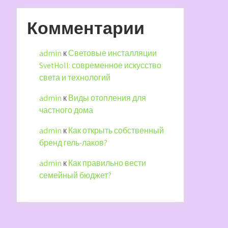
Комментарии
admin
к
Световые инсталляции
SvetHoll: современное искусство
света и технологий
admin
к
Виды отопления для
частного дома
admin
к
Как открыть собственный
бренд гель-лаков?
admin
к
Как правильно вести
семейный бюджет?