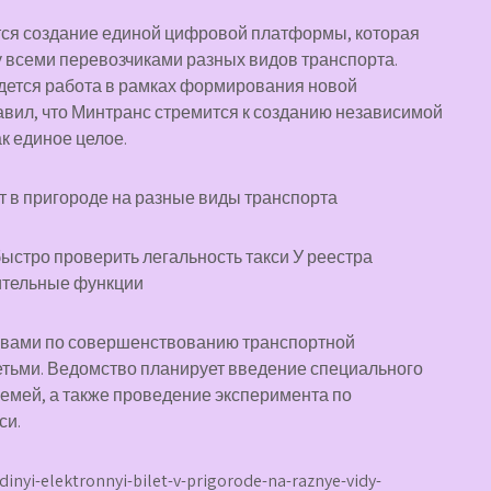
тся создание единой цифровой платформы, которая
 всеми перевозчиками разных видов транспорта.
едется работа в рамках формирования новой
бавил, что Минтранс стремится к созданию независимой
ак единое целое.
ыстро проверить легальность такси У реестра
ительные функции
ивами по совершенствованию транспортной
етьми. Ведомство планирует введение специального
семей, а также проведение эксперимента по
си.
dinyi-elektronnyi-bilet-v-prigorode-na-raznye-vidy-