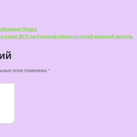
граблении Лувра
те атаки ВСУ по Курской области погиб мирный житель
ий
ьные поля помечены
*