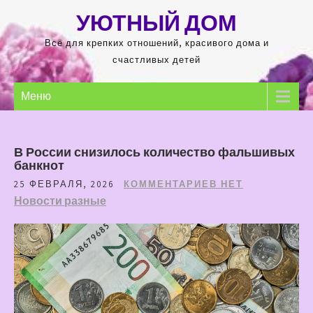
Перейти
УЮТНЫЙ ДОМ
к
содержимому
Всё для крепких отношений, красивого дома и
счастливых детей
Меню
В России снизилось количество фальшивых
банкнот
25 ФЕВРАЛЯ, 2026
КОММЕНТАРИЕВ НЕТ
Новости разные