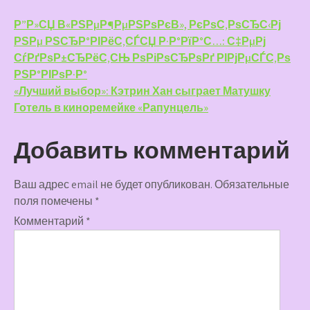
Навигация
Р”Р»СЏ В«РЅРµР¶РµРЅРѕРєВ», РєРѕС‚РѕСЂС‹Рј
РЅРµ РЅСЂР°РІРёС‚СЃСЏ Р·Р°РїР°С…: С‡РµРј
по
СѓРґРѕР±СЂРёС‚СЊ РѕРіРѕСЂРѕРґ РІРјРµСЃС‚Рѕ
записям
РЅР°РІРѕР·Р°
«Лучший выбор»: Кэтрин Хан сыграет Матушку
Готель в киноремейке «Рапунцель»
Добавить комментарий
Ваш адрес email не будет опубликован.
Обязательные
поля помечены
*
Комментарий
*