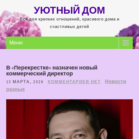
Перейти
УЮТНЫЙ ДОМ
к
содержимому
Всё для крепких отношений, красивого дома и
счастливых детей
Меню
В «Перекрестке» назначен новый
коммерческий директор
Новости
13 МАРТА, 2026
КОММЕНТАРИЕВ НЕТ
разные