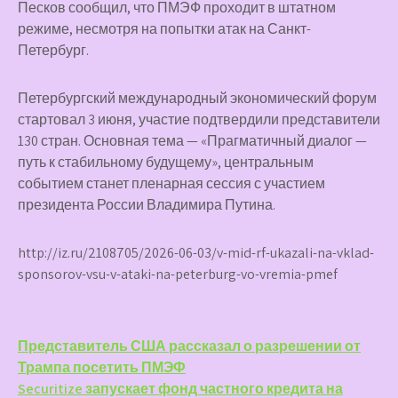
Песков сообщил, что ПМЭФ проходит в штатном
режиме, несмотря на попытки атак на Санкт-
Петербург.
Петербургский международный экономический форум
стартовал 3 июня, участие подтвердили представители
130 стран. Основная тема — «Прагматичный диалог —
путь к стабильному будущему», центральным
событием станет пленарная сессия с участием
президента России Владимира Путина.
http://iz.ru/2108705/2026-06-03/v-mid-rf-ukazali-na-vklad-
sponsorov-vsu-v-ataki-na-peterburg-vo-vremia-pmef
Навигация
Представитель США рассказал о разрешении от
Трампа посетить ПМЭФ
по
Securitize запускает фонд частного кредита на