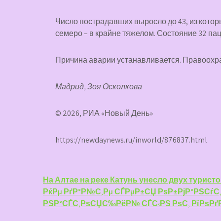
Число пострадавших выросло до 43, из котор
семеро – в крайне тяжелом. Состояние 32 па
Причина аварии устанавливается. Правоохр
Мадрид, Зоя Осколкова
© 2026, РИА «Новый День»
https://newdaynews.ru/inworld/876837.html
Навигация
На Алтае на реке Катунь унесло двух турист
РќРµ РґР°Р№С‚Рµ СЃРµР±СЏ РѕР±РјР°РЅСѓС
по
РЅР°СЃС‚РѕСЏС‰РёР№ СЃС‹РЅ РѕС‚ РїРѕРґ
записям