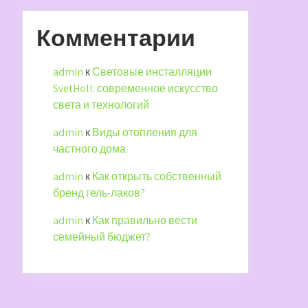
Комментарии
admin
к
Световые инсталляции
SvetHoll: современное искусство
света и технологий
admin
к
Виды отопления для
частного дома
admin
к
Как открыть собственный
бренд гель-лаков?
admin
к
Как правильно вести
семейный бюджет?