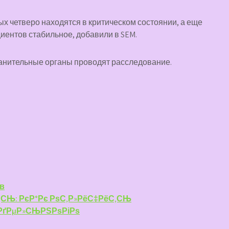
ых четверо находятся в критическом состоянии, а еще
циентов стабильное, добавили в SEM.
анительные органы проводят расследование.
ов
‚СЊ: РєР°Рє РѕС‚Р»РёС‡РёС‚СЊ
РґРµР»СЊРЅРѕРіРѕ