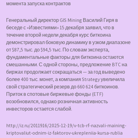
момента запуска контрактов
Генеральный директор GIS Mining Василий Гиря в
беседе с «Известиями» 15 декабря заявил, что в
течение второй недели декабря курс биткоина
демонстрировал боковую динамику в узком диапазоне
от $87,5 тыс. до $94,5 тыс. По словам эксперта,
фундаментальные факторы для биткоина остаются
смешанными. С одной стороны, предложение BTC на
биржах продолжает сокращаться — за год выведено
более 400 тыс. монет, а компания Strategy увеличила
свой стратегический резерв до 660 624 биткоинов.
Приток в спотовые биржевые фонды (ETF)
возобновился, однако розничная активность
инвесторов остается слабой.
http://iz.ru/2011916/2025-12-19/v-tcb-rf-nazvali-maining-
kriptovaliut-odnim-iz-faktorov-ukrepleniia-kursa-rublia