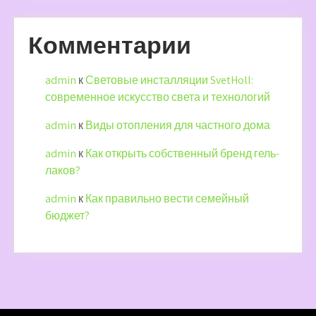
Комментарии
admin
к
Световые инсталляции SvetHoll:
современное искусство света и технологий
admin
к
Виды отопления для частного дома
admin
к
Как открыть собственный бренд гель-
лаков?
admin
к
Как правильно вести семейный
бюджет?