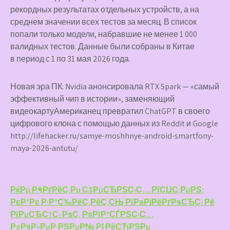
рекордных результатах отдельных устройств, а на
среднем значении всех тестов за месяц. В список
попали только модели, набравшие не менее 1 000
валидных тестов. Данные были собраны в Китае
в период с 1 по 31 мая 2026 года.
Новая эра ПК: Nvidia анонсировала RTX Spark — «самый
эффективный чип в истории», заменяющий
видеокартуАмериканец превратил ChatGPT в своего
цифрового клона с помощью данных из Reddit и Google
http://lifehacker.ru/samye-moshhnye-android-smartfony-
maya-2026-antutu/
Навигация
РќРµ Р¶РґРёС‚Рµ С‡РµСЂРЅС‹С… РїСЏС‚РµРЅ:
РєР°Рє Р·Р°С‰РёС‚РёС‚СЊ РїРѕРјРёРґРѕСЂС‹ Рё
по
РїРµСЂС†С‹ РѕС‚ РѕРїР°СЃРЅС‹С…
Р±РѕР»РµР·РЅРµР№ РІ РёСЋРЅРµ