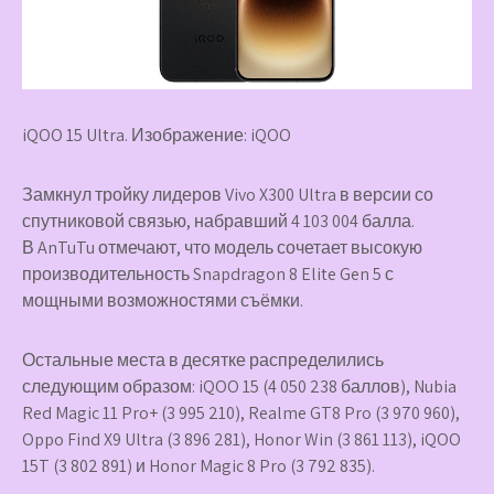
iQOO 15 Ultra. Изображение: iQOO
Замкнул тройку лидеров Vivo X300 Ultra в версии со
спутниковой связью, набравший 4 103 004 балла.
В AnTuTu отмечают, что модель сочетает высокую
производительность Snapdragon 8 Elite Gen 5 с
мощными возможностями съёмки.
Остальные места в десятке распределились
следующим образом: iQOO 15 (4 050 238 баллов), Nubia
Red Magic 11 Pro+ (3 995 210), Realme GT8 Pro (3 970 960),
Oppo Find X9 Ultra (3 896 281), Honor Win (3 861 113), iQOO
15T (3 802 891) и Honor Magic 8 Pro (3 792 835).