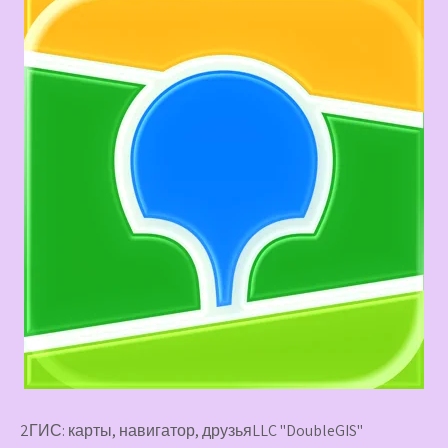
2ГИС: карты, навигатор, друзьяLLC "DoubleGIS"