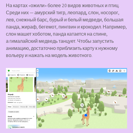
На картах «ожили» более 20 видов животных и птиц.
Среди них — амурский тигр, леопард, слон, носорог,
лев, снежный барс, бурый и белый медведи, большая
панда, жираф, бегемот, пингвин и крокодил. Например,
слон машет хоботом, панда катается на спине,
а гималайский медведь танцует. Чтобы запустить
анимацию, достаточно приблизить карту к нужному
вольеру и нажать на модель животного.