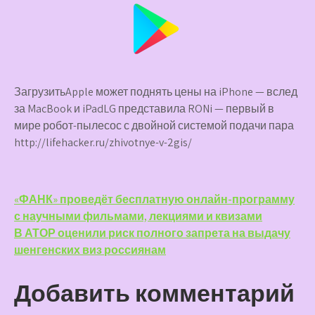
ЗагрузитьApple может поднять цены на iPhone — вслед
за MacBook и iPadLG представила RONi — первый в
мире робот-пылесос с двойной системой подачи пара
http://lifehacker.ru/zhivotnye-v-2gis/
Навигация
«ФАНК» проведёт бесплатную онлайн-программу
с научными фильмами, лекциями и квизами
по
В АТОР оценили риск полного запрета на выдачу
записям
шенгенских виз россиянам
Добавить комментарий