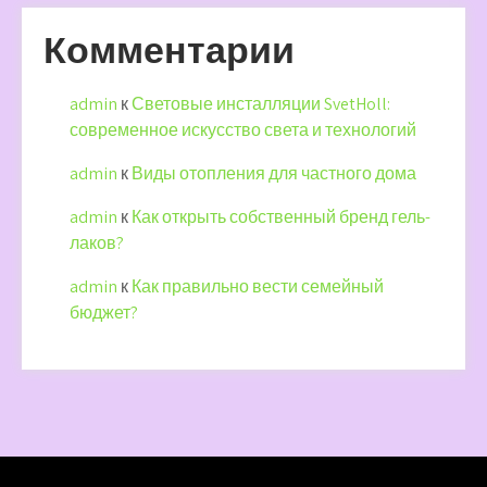
Комментарии
admin
к
Световые инсталляции SvetHoll:
современное искусство света и технологий
admin
к
Виды отопления для частного дома
admin
к
Как открыть собственный бренд гель-
лаков?
admin
к
Как правильно вести семейный
бюджет?