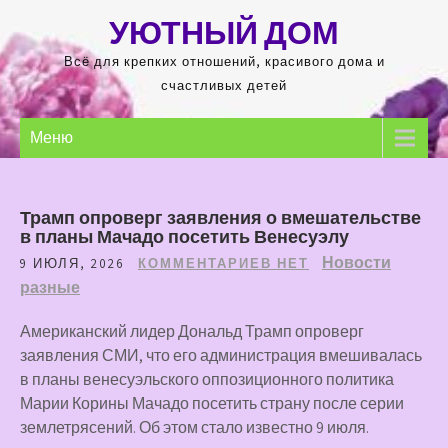
Перейти
УЮТНЫЙ ДОМ
к
содержимому
Всё для крепких отношений, красивого дома и
счастливых детей
Меню
Трамп опроверг заявления о вмешательстве
в планы Мачадо посетить Венесуэлу
Новости
9 ИЮЛЯ, 2026
КОММЕНТАРИЕВ НЕТ
разные
Американский лидер Дональд Трамп опроверг
заявления СМИ, что его администрация вмешивалась
в планы венесуэльского оппозиционного политика
Марии Корины Мачадо посетить страну после серии
землетрясений. Об этом стало известно 9 июля.