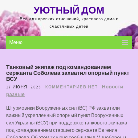
Перейти
УЮТНЫЙ ДОМ
к
содержимому
Всё для крепких отношений, красивого дома и
счастливых детей
Меню
Танковый экипаж под командованием
сержанта Соболева захватил опорный пункт
ВСУ
Новости
17 ИЮНЯ, 2026
КОММЕНТАРИЕВ НЕТ
разные
Штурмовики Вооруженных сил (ВС) РФ захватили
важный укрепленный опорный пункт Вооруженных
сил Украины (ВСУ) при поддержке танкового экипажа
под командованием старшего сержанта Евгения
Соболева. Об этом 18 июня сообщили в Минобороны