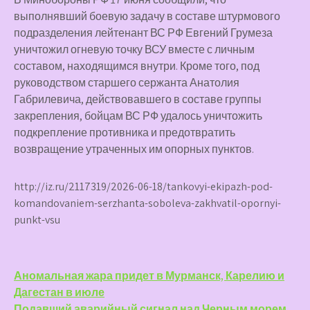
выполнявший боевую задачу в составе штурмового
подразделения лейтенант ВС РФ Евгений Грумеза
уничтожил огневую точку ВСУ вместе с личным
составом, находящимся внутри. Кроме того, под
руководством старшего сержанта Анатолия
Габрилевича, действовавшего в составе группы
закрепления, бойцам ВС РФ удалось уничтожить
подкрепление противника и предотвратить
возвращение утраченных им опорных пунктов.
http://iz.ru/2117319/2026-06-18/tankovyi-ekipazh-pod-
komandovaniem-serzhanta-soboleva-zakhvatil-opornyi-
punkt-vsu
Навигация
Аномальная жара придет в Мурманск, Карелию и
Дагестан в июле
по
Подавший аварийный сигнал над Черным морем