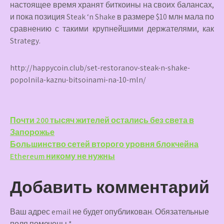
настоящее время хранят биткоины на своих балансах,
и пока позиция Steak ‘n Shake в размере $10 млн мала по
сравнению с такими крупнейшими держателями, как
Strategy.
http://happycoin.club/set-restoranov-steak-n-shake-
popolnila-kaznu-bitsoinami-na-10-mln/
Навигация
Почти 200 тысяч жителей остались без света в
Запорожье
по
Большинство сетей второго уровня блокчейна
записям
Ethereum никому не нужны
Добавить комментарий
Ваш адрес email не будет опубликован.
Обязательные
поля помечены
*