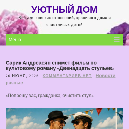
Перейти
УЮТНЫЙ ДОМ
к
содержимому
Всё для крепких отношений, красивого дома и
счастливых детей
Меню
Сарик Андреасян снимет фильм по
культовому роману «Двенадцать стульев»
Новости
26 ИЮНЯ, 2026
КОММЕНТАРИЕВ НЕТ
разные
«Попрошу вас, гражданка, очистить стул».