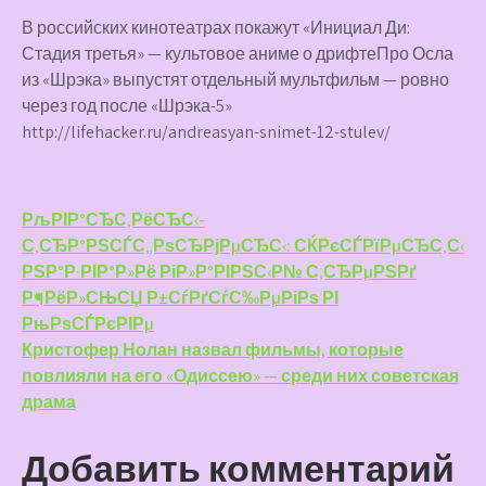
В российских кинотеатрах покажут «Инициал Ди:
Стадия третья» — культовое аниме о дрифтеПро Осла
из «Шрэка» выпустят отдельный мультфильм — ровно
через год после «Шрэка-5»
http://lifehacker.ru/andreasyan-snimet-12-stulev/
Навигация
РљРІР°СЂС‚РёСЂС‹-
С‚СЂР°РЅСЃС„РѕСЂРјРµСЂС‹: СЌРєСЃРїРµСЂС‚С‹
по
РЅР°Р·РІР°Р»Рё РіР»Р°РІРЅС‹Р№ С‚СЂРµРЅРґ
записям
Р¶РёР»СЊСЏ Р±СѓРґСѓС‰РµРіРѕ РІ
РњРѕСЃРєРІРµ
Кристофер Нолан назвал фильмы, которые
повлияли на его «Одиссею» — среди них советская
драма
Добавить комментарий