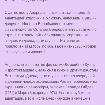
Судя по посту Андреасяна, фильм станет прямой
адаптацией классики. По сюжету, напомним, бывший
дворянин Ипполит Воробьянинов вместе
с авантюристом Остапом Бендером путешествует по
стране, пытаясь найти бриллианты, спрятанные
в одном из двенадцати стульев. На фоне их
приключений авторы показывают жизнь 1920‑х годов
с присущей им иронией.
Андреасян известен по фильмам «Домовёнок Кузя»,
«Простоквашино», «Манюня в кино» и другим работам.
Его версия «Двенадцати стульев» станет очередной
в длинной череде экранизаций. Роман переносили на
экран многие режиссёры, включая Леонида Гайдая
(1971) и Марка Захарова (1976). Есть и зарубежные
адаптации, в том числе американские и немецкие.