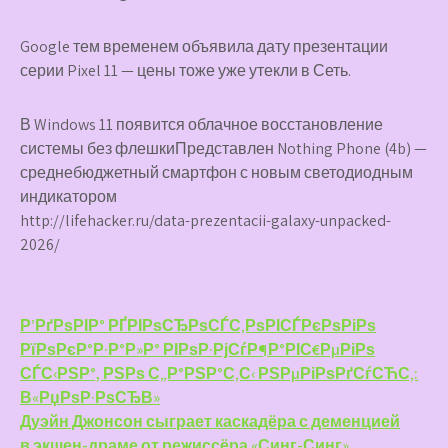
Google тем временем объявила дату презентации
серии Pixel 11 — цены тоже уже утекли в Сеть.
В Windows 11 появится облачное восстановление
системы без флешкиПредставлен Nothing Phone (4b) —
среднебюджетный смартфон с новым светодиодным
индикатором
http://lifehacker.ru/data-prezentacii-galaxy-unpacked-
2026/
Навигация
Р’РґРѕРІР° РҐРІРѕСЂРѕСЃС‚РѕРІСЃРєРѕРіРѕ
РїРѕРєР°Р·Р°Р»Р° РІРѕР·РјСѓР¶Р°РІС€РµРіРѕ
по
СЃС‹РЅР°, РЅРѕ С„Р°РЅР°С‚С‹ РЅРµРіРѕРґСѓСЋС‚:
записям
В«РџРѕР·РѕСЂВ»
Дуэйн Джонсон сыграет каскадёра с деменцией
в экшен-драме от режиссёра «Синг-Синг»