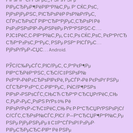
РїРµСЂРµР¶РёРІР°Р№С‚Рµ. Р’ СЌС‚РѕС‚
РјРѕРјРµРЅС‚ РїСЂРѕРёР·РѕР№РґРµС‚
СЃР±СЂРѕСЃ РїР°СЂР°РјРµС‚СЂРѕРІ Рё
РѕР±РЅРѕРІР»РµРЅРёРµ РґР°РЅРЅС‹С….
РЈС‡РёС‚С‹РІР°Р№С‚Рµ, С‡С‚Рѕ СЌС‚РѕС‚ РєР°РґСЂ
СЂР°Р±РѕС‚Р°РµС‚ РЅРµ РЅР° РІСЃРµС…
РјРѕРґРµР»СЏС… Android.
РЎСѓС‰РµСЃС‚РІСѓРµС‚ С‚Р°РєР¶Рµ
РІР°СЂРёР°РЅС‚ СЂСѓС‡РЅРѕР№
РєР°Р»РёР±СЂРѕРІРєРё, РµСЃР»Рё РєРѕРґ РЅРµ
СЃСЂР°Р±Р°С‚С‹РІР°РµС‚. РќСѓР¶РЅРѕ
РїРѕР»РЅРѕСЃС‚СЊСЋ СЂР°Р·СЂСЏРґРёС‚СЊ
С‚РµР»РµС„РѕРЅ РґРѕ 0% Рё
РїРѕРґРєР»СЋС‡РёС‚СЊ Рє Р·Р°СЂСЏРґРЅРѕРјСѓ
СѓСЃС‚СЂРѕР№СЃС‚РІСѓ. Р—Р°СЂСЏР¶Р°Р№С‚Рµ
РЅРµ РјРµРЅРµРµ 8 С‡Р°СЃРѕРІ Р±РµР·
РїРµСЂРµСЂС‹РІР° Рё РЅРµ