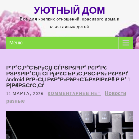
Перейти
УЮТНЫЙ ДОМ
к
содержимому
Всё для крепких отношений, красивого дома и
счастливых детей
Меню
Р‘Р°С‚Р°СЂРµСЏ СЃРЅРѕРІР° РєР°Рє
РЅРѕРІР°СЏ: СЃРµРєСЂРµС‚РЅС‹Р№ РєРѕРґ
Android РґР»СЏ РєР°Р»РёР±СЂРѕРІРєРё Р·Р° 1
РјРёРЅСѓС‚Сѓ
Новости
12 МАРТА, 2026
КОММЕНТАРИЕВ НЕТ
разные