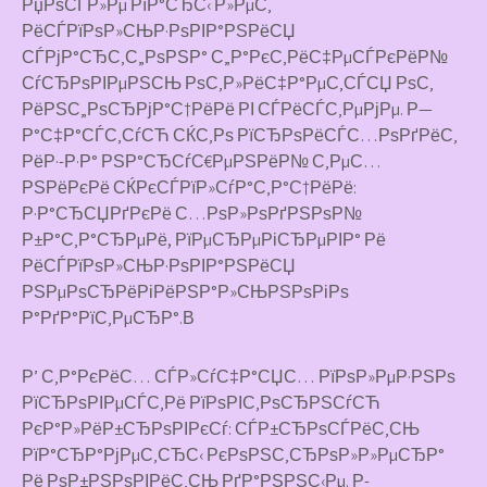
РџРѕСЃР»Рµ РїР°СЂС‹ Р»РµС‚
РёСЃРїРѕР»СЊР·РѕРІР°РЅРёСЏ
СЃРјР°СЂС‚С„РѕРЅР° С„Р°РєС‚РёС‡РµСЃРєРёР№
СѓСЂРѕРІРµРЅСЊ РѕС‚Р»РёС‡Р°РµС‚СЃСЏ РѕС‚
РёРЅС„РѕСЂРјР°С†РёРё РІ СЃРёСЃС‚РµРјРµ. Р—
Р°С‡Р°СЃС‚СѓСЋ СЌС‚Рѕ РїСЂРѕРёСЃС…РѕРґРёС‚
РёР·-Р·Р° РЅР°СЂСѓС€РµРЅРёР№ С‚РµС…
РЅРёРєРё СЌРєСЃРїР»СѓР°С‚Р°С†РёРё:
Р·Р°СЂСЏРґРєРё С…РѕР»РѕРґРЅРѕР№
Р±Р°С‚Р°СЂРµРё, РїРµСЂРµРіСЂРµРІР° Рё
РёСЃРїРѕР»СЊР·РѕРІР°РЅРёСЏ
РЅРµРѕСЂРёРіРёРЅР°Р»СЊРЅРѕРіРѕ
Р°РґР°РїС‚РµСЂР°.В
Р’ С‚Р°РєРёС… СЃР»СѓС‡Р°СЏС… РїРѕР»РµР·РЅРѕ
РїСЂРѕРІРµСЃС‚Рё РїРѕРІС‚РѕСЂРЅСѓСЋ
РєР°Р»РёР±СЂРѕРІРєСѓ: СЃР±СЂРѕСЃРёС‚СЊ
РїР°СЂР°РјРµС‚СЂС‹ РєРѕРЅС‚СЂРѕР»Р»РµСЂР°
Рё РѕР±РЅРѕРІРёС‚СЊ РґР°РЅРЅС‹Рµ. Р­