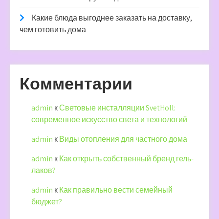
Какие блюда выгоднее заказать на доставку,
чем готовить дома
Комментарии
admin
к
Световые инсталляции SvetHoll:
современное искусство света и технологий
admin
к
Виды отопления для частного дома
admin
к
Как открыть собственный бренд гель-
лаков?
admin
к
Как правильно вести семейный
бюджет?