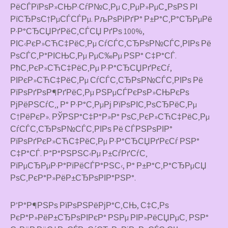
РёСЃРїРѕР»СЊР·СѓР№С‚Рµ С‚РµР»РµС„РѕРЅ РІ
РїСЂРѕС†РµСЃСЃРµ. РљРѕРіРґР° Р±Р°С‚Р°СЂРµРё
Р·Р°СЂСЏРґРёС‚СЃСЏ РґРѕ 100%,
РІС‹РєР»СЋС‡РёС‚Рµ СѓСЃС‚СЂРѕР№СЃС‚РІРѕ Рё
РѕСЃС‚Р°РІСЊС‚Рµ РµС‰Рµ РЅР° С‡Р°СЃ.
РћС‚РєР»СЋС‡РёС‚Рµ Р·Р°СЂСЏРґРєСѓ,
РІРєР»СЋС‡РёС‚Рµ СѓСЃС‚СЂРѕР№СЃС‚РІРѕ Рё
РїРѕРґРѕР¶РґРёС‚Рµ РЅРµСЃРєРѕР»СЊРєРѕ
РјРёРЅСѓС‚, Р° Р·Р°С‚РµРј РїРѕРІС‚РѕСЂРёС‚Рµ
С†РёРєР». РЎРЅР°С‡Р°Р»Р° РѕС‚РєР»СЋС‡РёС‚Рµ
СѓСЃС‚СЂРѕР№СЃС‚РІРѕ Рё СЃРЅРѕРІР°
РїРѕРґРєР»СЋС‡РёС‚Рµ Р·Р°СЂСЏРґРєСѓ РЅР°
С‡Р°СЃ. Р”Р°РЅРЅС‹Рµ Р±СѓРґСѓС‚
РїРµСЂРµР·Р°РїРёСЃР°РЅС‹, Р° Р±Р°С‚Р°СЂРµСЏ
РѕС‚РєР°Р»РёР±СЂРѕРІР°РЅР°.
Р’Р°Р¶РЅРѕ РїРѕРЅРёРјР°С‚СЊ, С‡С‚Рѕ
РєР°Р»РёР±СЂРѕРІРєР° РЅРµ РІР»РёСЏРµС‚ РЅР°