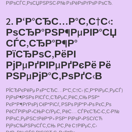
РїРѕСЃС‚РѕСЏРЅРЅС‹Р№ Р±РёРѕРґРѕР·РѕСЂ.
2. Р‘Р°СЂС…Р°С‚С†С‹:
РѕСЂР°РЅР¶РµРІР°СЏ
СЃС‚СЂР°Р¶Р°
РїСЂРѕС‚РёРІ
РјРµРґРІРµРґРєРё Рё
РЅРµРјР°С‚РѕРґС‹В
РЇСЂРєРёРµ Р±Р°СЂС…Р°С‚С†С‹ (С‚Р°РіРµС‚РµСЃ)
РјРѕР¶РЅРѕ РІСЃС‚СЂРµС‚РёС‚СЊ РЅР°
РєР°Р¶РґРѕРј С€Р°РіСѓ, РЅРѕ РјР°Р»Рѕ РєС‚Рѕ
РёСЃРїРѕР»СЊР·СѓРµС‚ РёС… СЃРєСЂС‹С‚С‹Р№
РїРѕС‚РµРЅС†РёР°Р» РЅР° РїРѕР»РЅСѓСЋ
РјРѕС‰РЅРѕСЃС‚СЊ. Р­С‚Рё С†РІРµС‚С‹