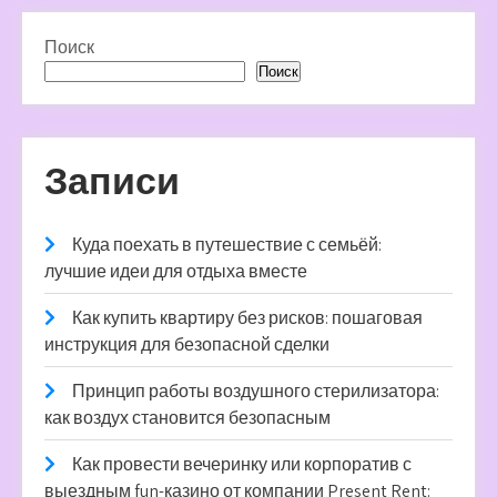
Поиск
Поиск
Записи
Куда поехать в путешествие с семьёй:
лучшие идеи для отдыха вместе
Как купить квартиру без рисков: пошаговая
инструкция для безопасной сделки
Принцип работы воздушного стерилизатора:
как воздух становится безопасным
Как провести вечеринку или корпоратив с
выездным fun-казино от компании Present Rent: