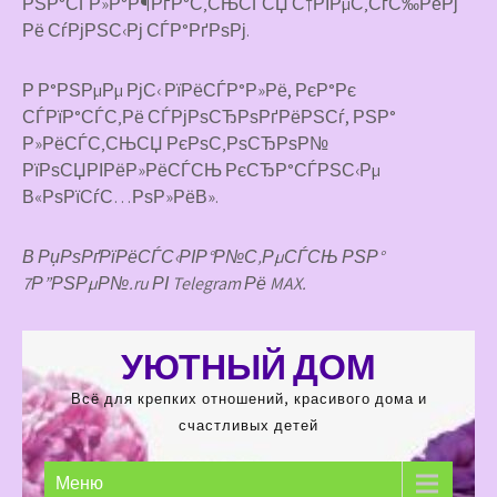
РЅР°СЃР»Р°Р¶РґР°С‚СЊСЃСЏ С†РІРµС‚СѓС‰РёРј
Рё СѓРјРЅС‹Рј СЃР°РґРѕРј.
Р Р°РЅРµРµ РјС‹ РїРёСЃР°Р»Рё, РєР°Рє
СЃРїР°СЃС‚Рё СЃРјРѕСЂРѕРґРёРЅСѓ, РЅР°
Р»РёСЃС‚СЊСЏ РєРѕС‚РѕСЂРѕР№
РїРѕСЏРІРёР»РёСЃСЊ РєСЂР°СЃРЅС‹Рµ
В«РѕРїСѓС…РѕР»РёВ».
В РџРѕРґРїРёСЃС‹РІР°Р№С‚РµСЃСЊ РЅР°
7Р”РЅРµР№.ru РІ Telegram Рё MAX.