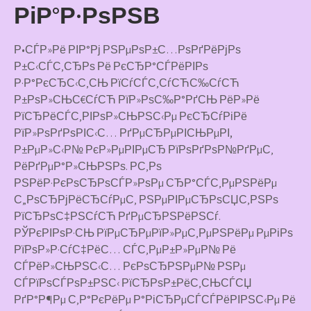
РіР°Р·РѕРЅВ
Р•СЃР»Рё РІР°Рј РЅРµРѕР±С…РѕРґРёРјРѕ
Р±С‹СЃС‚СЂРѕ Рё РєСЂР°СЃРёРІРѕ
Р·Р°РєСЂС‹С‚СЊ РїСѓСЃС‚СѓСЋС‰СѓСЋ
Р±РѕР»СЊС€СѓСЋ РїР»РѕС‰Р°РґСЊ РёР»Рё
РїСЂРёСЃС‚РІРѕР»СЊРЅС‹Рµ РєСЂСѓРіРё
РїР»РѕРґРѕРІС‹С… РґРµСЂРµРІСЊРµРІ,
Р±РµР»С‹Р№ РєР»РµРІРµСЂ РїРѕРґРѕР№РґРµС‚
РёРґРµР°Р»СЊРЅРѕ. Р­С‚Рѕ
РЅРёР·РєРѕСЂРѕСЃР»РѕРµ СЂР°СЃС‚РµРЅРёРµ
С„РѕСЂРјРёСЂСѓРµС‚ РЅРµРІРµСЂРѕСЏС‚РЅРѕ
РїСЂРѕС‡РЅСѓСЋ РґРµСЂРЅРёРЅСѓ.
РЎРєРІРѕР·СЊ РїРµСЂРµРїР»РµС‚РµРЅРёРµ РµРіРѕ
РїРѕР»Р·СѓС‡РёС… СЃС‚РµР±Р»РµР№ Рё
СЃРёР»СЊРЅС‹С… РєРѕСЂРЅРµР№ РЅРµ
СЃРїРѕСЃРѕР±РЅС‹ РїСЂРѕР±РёС‚СЊСЃСЏ
РґР°Р¶Рµ С‚Р°РєРёРµ Р°РіСЂРµСЃСЃРёРІРЅС‹Рµ Рё