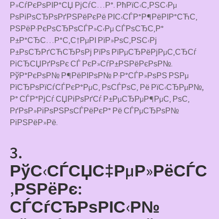
Р»СѓРєРѕРІР°СЏ РјСѓС…Р°. РћРїС‹С‚РЅС‹Рµ
РѕРіРѕСЂРѕРґРЅРёРєРё РІС‹СЃР°Р¶РёРІР°СЋС‚
РЅРёР·РєРѕСЂРѕСЃР»С‹Рµ СЃРѕСЂС‚Р°
Р±Р°СЂС…Р°С‚С†РµРІ РїР»РѕС‚РЅС‹Рј
Р±РѕСЂРґСЋСЂРѕРј РїРѕ РїРµСЂРёРјРµС‚СЂСѓ
РіСЂСЏРґРѕРє СЃ РєР»СѓР±РЅРёРєРѕР№.
РўР°РєРѕР№ Р¶РёРІРѕР№ Р·Р°СЃР»РѕРЅ РЅРµ
РїСЂРѕРїСѓСЃРєР°РµС‚ РѕСЃРѕС‚ Рё РїС‹СЂРµР№,
Р° СЃР°РјСѓ СЏРіРѕРґСѓ Р±РµСЂРµР¶РµС‚ РѕС‚
РґРѕР»РіРѕРЅРѕСЃРёРєР° Рё СЃРµСЂРѕР№
РіРЅРёР»Рё.
3.
РўС‹СЃСЏС‡РµР»РёСЃС
‚РЅРёРє:
СЃСѓСЂРѕРІС‹Р№