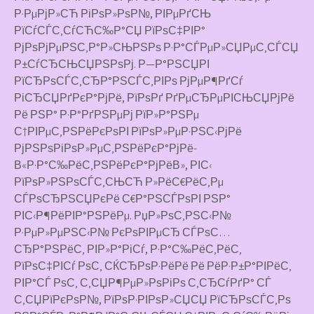
Р·РµРјР»СЋ РіРѕР»РѕР№, РІРµРґСЊ
РїСѓСЃС‚СѓСЋС‰Р°СЏ РїРѕС‡РІР°
РјРѕРјРµРЅС‚Р°Р»СЊРЅРѕ Р·Р°СЃРµР»СЏРµС‚СЃСЏ
Р±СѓСЂСЊСЏРЅРѕРј. Р—Р°РЅСЏРІ
РїСЂРѕСЃС‚СЂР°РЅСЃС‚РІРѕ РјРµР¶РґСѓ
РіСЂСЏРґРєР°РјРё, РїРѕРґ РґРµСЂРµРІСЊСЏРјРё
Рё РЅР° Р·Р°РґРЅРµРј РїР»Р°РЅРµ
С†РІРµС‚РЅРёРєРѕРІ РїРѕР»РµР·РЅС‹РјРё
РјРЅРѕРіРѕР»РµС‚РЅРёРєР°РјРё-
В«Р·Р°С‰РёС‚РЅРёРєР°РјРёВ», РІС‹
РїРѕР»РЅРѕСЃС‚СЊСЋ Р»РёС€РёС‚Рµ
СЃРѕСЂРЅСЏРєРё С€Р°РЅСЃРѕРІ РЅР°
РІС‹Р¶РёРІР°РЅРёРµ. РџР»РѕС‚РЅС‹Р№
Р·РµР»РµРЅС‹Р№ РєРѕРІРµСЂ СЃРѕС…
СЂР°РЅРёС‚ РІР»Р°РіСѓ, Р·Р°С‰РёС‚РёС‚
РїРѕС‡РІСѓ РѕС‚ СЌСЂРѕР·РёРё Рё РёР·Р±Р°РІРёС‚
РІР°СЃ РѕС‚ С‚СЏР¶РµР»РѕРіРѕ С‚СЂСѓРґР° СЃ
С‚СЏРїРєРѕР№, РїРѕР·РІРѕР»СЏСЏ РїСЂРѕСЃС‚Рѕ