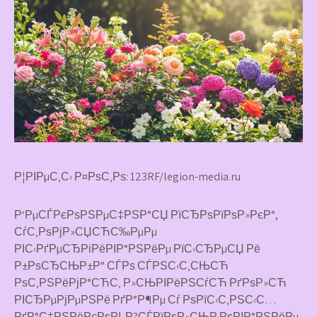
Р¦РІРµС‚С‹ Р¤РѕС‚Рѕ: 123RF/legion-media.ru
Р‘РµСЃРєРѕРЅРµС‡РЅР°СЏ РїСЂРѕРїРѕР»РєР°,
СѓС‚РѕРјР»СЏСЋС‰РµРµ
РІС‹РґРµСЂРіРёРІР°РЅРёРµ РїС‹СЂРµСЏ Рё
Р±РѕСЂСЊР±Р° СЃРѕ СЃРЅС‹С‚СЊСЋ
РѕС‚РЅРёРјР°СЋС‚ Р»СЊРІРёРЅСѓСЋ РґРѕР»СЋ
РІСЂРµРјРµРЅРё РґР°Р¶Рµ Сѓ РѕРїС‹С‚РЅС‹С…
РґР°С‡РЅРёРєРѕРІ. Р?СЃРїРѕР»СЊР·РѕРІР°РЅРёРµ