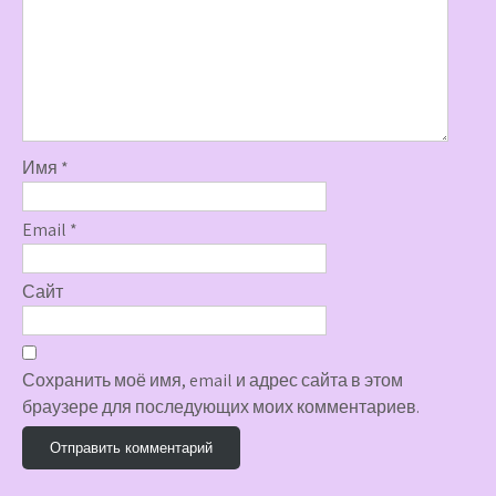
Имя
*
Email
*
Сайт
Сохранить моё имя, email и адрес сайта в этом
браузере для последующих моих комментариев.