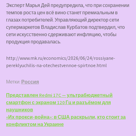
Эксперт Марья Дей предупредила, что при сохранении
темпов роста цен всё вино станет премиальным в
глазах потребителей. Управляющий директор сети
супермаркетов Владислав Курбатов подтвердил, что
сети искусственно сдерживают инфляцию, чтобы
продукция продавалась.
http://www.mk.ru/economics/2026/06/24/rossiyane-
pereklyuchilis-na-otechestvennoe-spirtnoe.html
Метки:
Россия
Навигация
Представлен Redmi 17C — ультрабюджетный
смартфон с экраном 120 Гц и разъёмом для
по
наушников
записям
«Их прокси-война»: в США раскрыли, кто стоит за
конфликтом на Украине