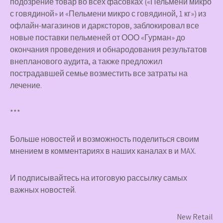
подозрение товар во всех фасовках («Пельмени микро
с говядиной» и «Пельмени микро с говядиной, 1 кг») из
офлайн-магазинов и дарксторов, заблокировал все
новые поставки пельменей от ООО «Гурман» до
окончания проведения и обнародования результатов
внепланового аудита, а также предложил
пострадавшей семье возместить все затраты на
лечение.
***
Больше новостей и возможность поделиться своим
мнением в комментариях в наших каналах в
и
MAX
.
И
подписывайтесь
на итоговую рассылку самых
важных новостей.
New Retail