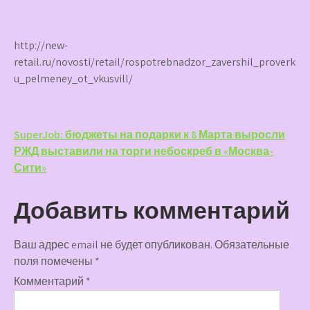
http://new-
retail.ru/novosti/retail/rospotrebnadzor_zavershil_proverk
u_pelmeney_ot_vkusvill/
Навигация
SuperJob: бюджеты на подарки к 8 Марта выросли
РЖД выставили на торги небоскреб в «Москва-
по
Сити»
записям
Добавить комментарий
Ваш адрес email не будет опубликован.
Обязательные
поля помечены
*
Комментарий
*