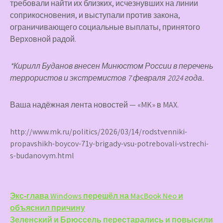
требовали найти их близких, исчезнувших на линии
соприкосновения, и выступали против закона,
ограничивающего социальные выплаты, принятого
Верховной радой.
*Кирилл Буданов внесен Минюстом России в перечень
террористов и экстремистов 7 февраля 2024 года.
Ваша надёжная лента новостей — «MK» в MAX.
http://www.mk.ru/politics/2026/03/14/rodstvenniki-
propavshikh-boycov-71y-brigady-vsu-potrebovali-vstrechi-
s-budanovym.html
Навигация
Экс‑глава Windows перешёл на MacBook Neo и
объяснил причину
по
Зеленский и Брюссель перестарались и повысили