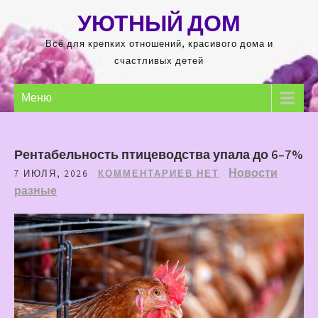
Перейти
УЮТНЫЙ ДОМ
к
содержимому
Всё для крепких отношений, красивого дома и
счастливых детей
Меню
Рентабельность птицеводства упала до 6–7%
Новости
7 ИЮЛЯ, 2026
КОММЕНТАРИЕВ НЕТ
разные