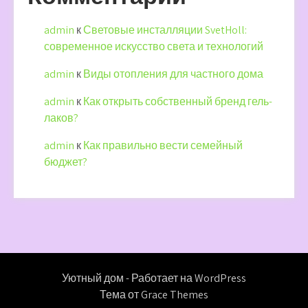
admin
к
Световые инсталляции SvetHoll:
современное искусство света и технологий
admin
к
Виды отопления для частного дома
admin
к
Как открыть собственный бренд гель-
лаков?
admin
к
Как правильно вести семейный
бюджет?
Уютный дом - Работает на WordPress
Тема от Grace Themes