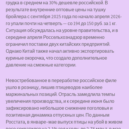
грудка в среднем на 30% дешевле российской. В
результате внутренние оптовые цены на тушку
бройлера с сентября 2025 года по начало апреля 2026-
го упали почти на четверть — со 194 до 150 руб. за 1 кг.
Ситуация обсуждалась на уровне правительства, и в
середине апреля Россельхознадзор временно
ограничил поставки двух китайских предприятий.
Однако Китай также начал активно экспортировать
куриные окорочка, что создало дополнительное
давление на смежные категории.
Невостребованное в переработке российское филе
ушло в розницу, лишив птицеводов наиболее
маржинальных позиций. Отрасль замедлила темпы
увеличения производства, и к середине июня было
зафиксировано небольшое снижение поголовья и
позитивная динамика отпускных цен. По данным
Росстата, в январе–мае выпуск птицы на убой в живом
весе сократился на 2,1% год к году, до 2,76 млн т, в мае