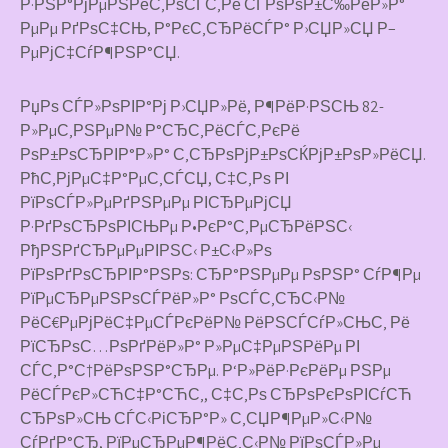
Р·РЅР°РјРµРЅРёС‚РѕСЃС‚Рё СЃРѕРѕР±С‰РёР»Р°
РµРµ РґРѕС‡СЊ, Р°РєС‚СЂРёСЃР° Р›СЏР»СЏ Р–
РµРјС‡СѓР¶РЅР°СЏ.
РџРѕ СЃР»РѕРІР°Рј Р›СЏР»Рё, Р¶РёР·РЅСЊ 82-
Р»РµС‚РЅРµР№ Р°СЂС‚РёСЃС‚РєРё
РѕР±РѕСЂРІР°Р»Р° С‚СЂРѕРјР±РѕСЌРјР±РѕР»РёСЏ.
РћС‚РјРµС‡Р°РµС‚СЃСЏ, С‡С‚Рѕ РІ
РїРѕСЃР»РµРґРЅРµРµ РІСЂРµРјСЏ
Р·РґРѕСЂРѕРІСЊРµ Р•РєР°С‚РµСЂРёРЅС‹
РђРЅРґСЂРµРµРІРЅС‹ Р±С‹Р»Рѕ
РїРѕРґРѕСЂРІР°РЅРѕ: СЂР°РЅРµРµ РѕРЅР° СѓР¶Рµ
РїРµСЂРµРЅРѕСЃРёР»Р° РѕСЃС‚СЂС‹Р№
РёС€РµРјРёС‡РµСЃРєРёР№ РёРЅСЃСѓР»СЊС‚ Рё
РїСЂРѕС…РѕРґРёР»Р° Р»РµС‡РµРЅРёРµ РІ
СЃС‚Р°С†РёРѕРЅР°СЂРµ. Р‘Р»РёР·РєРёРµ РЅРµ
РёСЃРєР»СЋС‡Р°СЋС‚, С‡С‚Рѕ СЂРѕРєРѕРІСѓСЋ
СЂРѕР»СЊ СЃС‹РіСЂР°Р» С‚СЏР¶РµР»С‹Р№
СѓРґР°СЂ, РїРµСЂРµР¶РёС‚С‹Р№ РїРѕСЃР»Рµ