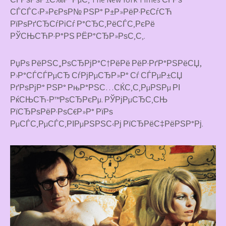
СЃСЃС‹Р»РєРѕР№ РЅР° Р±Р»РёР·РєСѓСЋ
РїРѕРґСЂСѓРіСѓ Р°СЂС‚РёСЃС‚РєРё
РЎСЊСЋР·Р°РЅ РЁР°СЂР»РѕС‚С‚.
РџРѕ РёРЅС„РѕСЂРјР°С†РёРё РёР·РґР°РЅРёСЏ,
Р›Р°СЃСЃРµСЂ СѓРјРµСЂР»Р° Сѓ СЃРµР±СЏ
РґРѕРјР° РЅР° РњР°РЅС…СЌС‚С‚РµРЅРµ РІ
РќСЊСЋ-Р™РѕСЂРєРµ. РЎРјРµСЂС‚СЊ
РїСЂРѕРёР·РѕС€Р»Р° РїРѕ
РµСЃС‚РµСЃС‚РІРµРЅРЅС‹Рј РїСЂРёС‡РёРЅР°Рј.