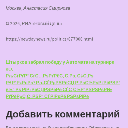
Москва, Анастасия Смирнова
© 2026, РИА «Новый День»
https://newdaynews.ru/politics/877008.html
Навигация
Штырков забрал победу у Автомата на турнире
RCC
по
РљСѓРґР° СѓС…РѕРґРёС‚ С‚Рѕ, С‡С‚Рѕ
записям
Р¶Р°Р»РєРѕ? РљСЃРµРЅРёСЏ Р‘РѕСЂРѕРґРёРЅР°
вЂ” Рѕ РІР»РёСЏРЅРёРё СЃС‚СЂР°РЅРЅРѕР№
РґРёРµС‚С‹ РЅР° СЃРІРѕРё РЅРѕРіРё
Добавить комментарий