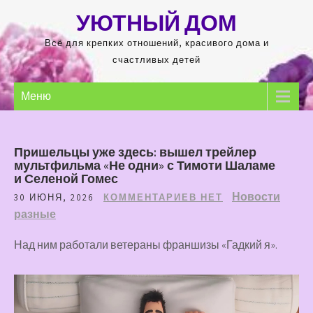
Перейти
УЮТНЫЙ ДОМ
к
содержимому
Всё для крепких отношений, красивого дома и
счастливых детей
Меню
Пришельцы уже здесь: вышел трейлер
мультфильма «Не одни» с Тимоти Шаламе
и Селеной Гомес
Новости
30 ИЮНЯ, 2026
КОММЕНТАРИЕВ НЕТ
разные
Над ним работали ветераны франшизы «Гадкий я».