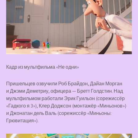
Кадр из мультфильма «Не одни»
Пришельцев озвучили Роб Брайдон, Дайан Морган
и Джэми Деметриу, офицера — Бретт Голдстин. Над
мультфильмом работали Эрик Гуильон (сорежиссёр
«Гадкого я 3»), Клер Доджсон (монтажёр «Миньонов»)
и Джонатан дель Валь (сорежиссёр «Миньоны:
Грювитация»).