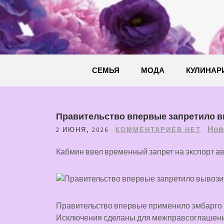
Перейти
к
содержимому
СЕМЬЯ
МОДА
КУЛИНАР
Правительство впервые запретило в
Нов
2 ИЮНЯ, 2026
КОММЕНТАРИЕВ НЕТ
Кабмин ввел временный запрет на экспорт а
Правительство впервые применило эмбарго н
Исключения сделаны для межправсоглашений