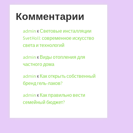
Комментарии
admin
к
Световые инсталляции
SvetHoll: современное искусство
света и технологий
admin
к
Виды отопления для
частного дома
admin
к
Как открыть собственный
бренд гель-лаков?
admin
к
Как правильно вести
семейный бюджет?