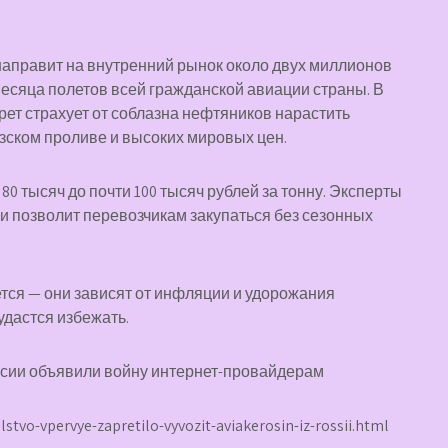
направит на внутренний рынок около двух миллионов
 месяца полетов всей гражданской авиации страны. В
рет страхует от соблазна нефтяников нарастить
зском проливе и высоких мировых цен.
0 тысяч до почти 100 тысяч рублей за тонну. Эксперты
и позволит перевозчикам закупаться без сезонных
тся — они зависят от инфляции и удорожания
удастся избежать.
ссии объявили войну интернет-провайдерам
tvo-vpervye-zapretilo-vyvozit-aviakerosin-iz-rossii.html