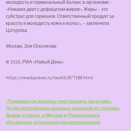
молодость и гормональный баланс в организме –
«Никаких диет с дефицитом жиров». Жиры – это
субстрат для гормонов. Ответственный продукт за
красоту и молодость кожи и волос», – заключила
Цатурова.
Москва, Зоя Осколкова
© 2026, РИА «Новый День»
https://newdaynews.ru/health/877188.html
Навигация
«Граждане не должны чувствовать нагрузки»:
Путин потребовал срочных решений по топливу
по
Дожди и грозы: в Москве и Подмосковье
записям
объявлено штормовое предупреждение