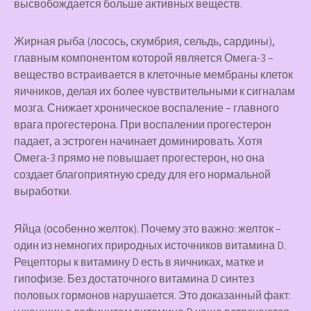
высвобождается больше активных веществ.
Жирная рыба
(лосось, скумбрия, сельдь, сардины),
главным компонентом которой является Омега-3 –
вещество встраивается в клеточные мембраны клеток
яичников, делая их более чувствительными к сигналам
мозга. Снижает хроническое воспаление – главного
врага прогестерона. При воспалении прогестерон
падает, а эстроген начинает доминировать. Хотя
Омега-3 прямо не повышает прогестерон, но она
создает благоприятную среду для его нормальной
выработки.
Яйца
(особенно желток). Почему это важно: желток –
один из немногих природных источников витамина D.
Рецепторы к витамину D есть в яичниках, матке и
гипофизе. Без достаточного витамина D синтез
половых гормонов нарушается. Это доказанный факт: