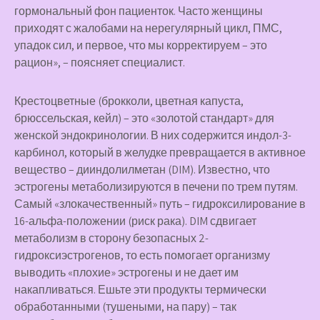
гормональный фон пациенток. Часто женщины
приходят с жалобами на нерегулярный цикл, ПМС,
упадок сил, и первое, что мы корректируем – это
рацион», – поясняет специалист.
Крестоцветные
(брокколи, цветная капуста,
брюссельская, кейл) – это «золотой стандарт» для
женской эндокринологии. В них содержится индол-3-
карбинол, который в желудке превращается в активное
вещество – дииндолилметан (DIM). Известно, что
эстрогены метаболизируются в печени по трем путям.
Самый «злокачественный» путь – гидроксилирование в
16-альфа-положении (риск рака). DIM сдвигает
метаболизм в сторону безопасных 2-
гидроксиэстрогенов, то есть помогает организму
выводить «плохие» эстрогены и не дает им
накапливаться. Ешьте эти продукты термически
обработанными (тушеными, на пару) – так