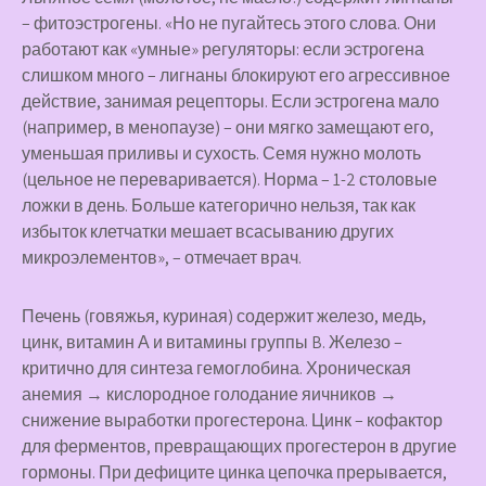
– фитоэстрогены. «Но не пугайтесь этого слова. Они
работают как «умные» регуляторы: если эстрогена
слишком много – лигнаны блокируют его агрессивное
действие, занимая рецепторы. Если эстрогена мало
(например, в менопаузе) – они мягко замещают его,
уменьшая приливы и сухость. Семя нужно молоть
(цельное не переваривается). Норма – 1-2 столовые
ложки в день. Больше категорично нельзя, так как
избыток клетчатки мешает всасыванию других
микроэлементов», – отмечает врач.
Печень
(говяжья, куриная) содержит железо, медь,
цинк, витамин А и витамины группы B. Железо –
критично для синтеза гемоглобина. Хроническая
анемия → кислородное голодание яичников →
снижение выработки прогестерона. Цинк – кофактор
для ферментов, превращающих прогестерон в другие
гормоны. При дефиците цинка цепочка прерывается,