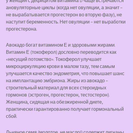
у женщин с дефицитом витамина D чаще встречаются
ановуляторные циклы (когда нет овуляции, а значит –
не вырабатывается прогестерон во вторую фазу), не
наступит беременность. Нет овуляции – нет выработки
прогестерона.
Авокадо
богат витамином Е и здоровыми жирами.
Витамин Е (токоферол) дословно переводится как
«несущий потомство». Токоферол улучшает
микроциркуляцию крови в малом тазу, тем самым
улучшается качество эндометрия, что повышает шанс
на имплантацию эмбриона. Жиры из авокадо –
строительный материал для всех стероидных
гормонов (эстроген, прогестерон, тестостерон).
Женщина, сидящая на обезжиренной диете,
практически гарантированно получает гормональный
сбой.
Льняное семя
(молотое, не масло!) содержит лигнаны