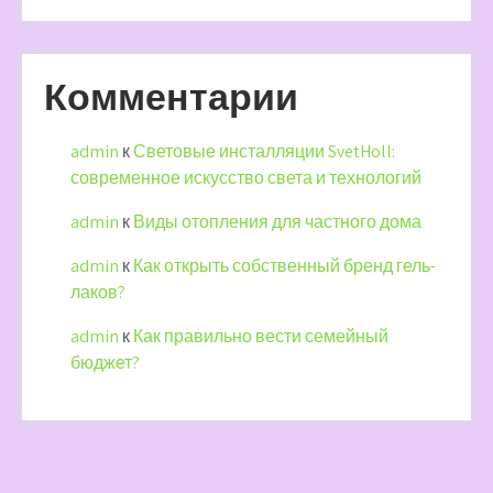
Комментарии
admin
к
Световые инсталляции SvetHoll:
современное искусство света и технологий
admin
к
Виды отопления для частного дома
admin
к
Как открыть собственный бренд гель-
лаков?
admin
к
Как правильно вести семейный
бюджет?