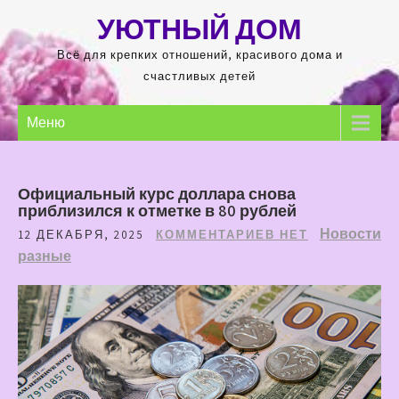
Перейти
УЮТНЫЙ ДОМ
к
содержимому
Всё для крепких отношений, красивого дома и
счастливых детей
Меню
Официальный курс доллара снова
приблизился к отметке в 80 рублей
Новости
12 ДЕКАБРЯ, 2025
КОММЕНТАРИЕВ НЕТ
разные