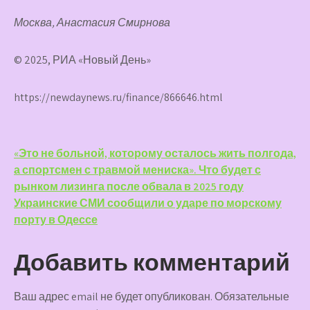
Москва, Анастасия Смирнова
© 2025, РИА «Новый День»
https://newdaynews.ru/finance/866646.html
Навигация
«Это не больной, которому осталось жить полгода,
а спортсмен с травмой мениска». Что будет с
по
рынком лизинга после обвала в 2025 году
записям
Украинские СМИ сообщили о ударе по морскому
порту в Одессе
Добавить комментарий
Ваш адрес email не будет опубликован.
Обязательные