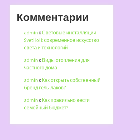
Комментарии
admin
к
Световые инсталляции
SvetHoll: современное искусство
света и технологий
admin
к
Виды отопления для
частного дома
admin
к
Как открыть собственный
бренд гель-лаков?
admin
к
Как правильно вести
семейный бюджет?