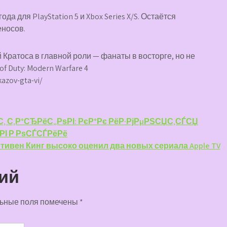
да для PlayStation 5 и Xbox Series X/S. Остаётся
еносов.
 Кратоса в главной роли — фанаты в восторге, но не
f Duty: Modern Warfare 4
kazov-gta-vi/
С‚ С‚Р°СЂРёС„РѕРІ: РєР°Рє РёР·РјРµРЅСЏС‚СЃСЏ
 РІ Р РѕСЃСЃРёРё
тивен Кинг высоко оценил два новых сериала Apple TV
ий
ьные поля помечены
*