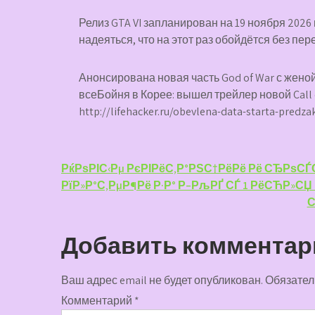
Релиз GTA VI запланирован на 19 ноября 2026 го
надеяться, что на этот раз обойдётся без пер
Анонсирована новая часть God of War с женой
всеБойня в Корее: вышел трейлер новой Call o
http://lifehacker.ru/obevlena-data-starta-predza
Навигация
РќРѕРІС‹Рµ РєРІРёС‚Р°РЅС†РёРё Рё СЂРѕСЃ
РїР»Р°С‚РµР¶Рё Р·Р° Р–РљРҐ СЃ 1 РёСЋР»СЏ
по
С
записям
Добавить комментар
Ваш адрес email не будет опубликован.
Обязател
Комментарий
*