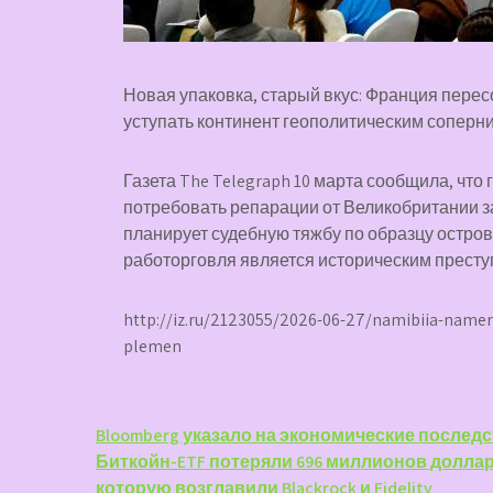
Новая упаковка, старый вкус: Франция пере
уступать континент геополитическим соперн
Газета The Telegraph 10 марта сообщила, чт
потребовать репарации от Великобритании за
планирует судебную тяжбу по образцу остров
работорговля является историческим престу
http://iz.ru/2123055/2026-06-27/namibiia-namer
plemen
Навигация
Bloomberg указало на экономические послед
Биткойн-ETF потеряли 696 миллионов долла
по
которую возглавили Blackrock и Fidelity