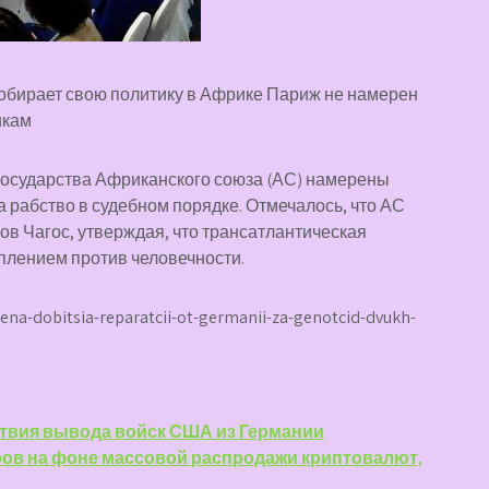
собирает свою политику в Африке Париж не намерен
икам
о государства Африканского союза (АС) намерены
 рабство в судебном порядке. Отмечалось, что АС
ов Чагос, утверждая, что трансатлантическая
плением против человечности.
ena-dobitsia-reparatcii-ot-germanii-za-genotcid-dvukh-
ствия вывода войск США из Германии
ров на фоне массовой распродажи криптовалют,