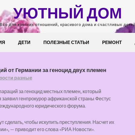
УЮТНЫЙ ДОМ
Всё для крепких отношений, красивого дома и счастливых дете
ИЯ
ДЕТИ
ПОЛЕЗНЫЕ СТАТЬИ
РЕМОНТ
й от Германии за геноцид двух племен
вости разные
араций за геноцид местных племен, который
я заявил генпрокурор африканской страны Фестус
международного юридического форума.
т сделать, чтобы искупить преступления. Насчет их
ии», — приводит его слова «РИА Новости».