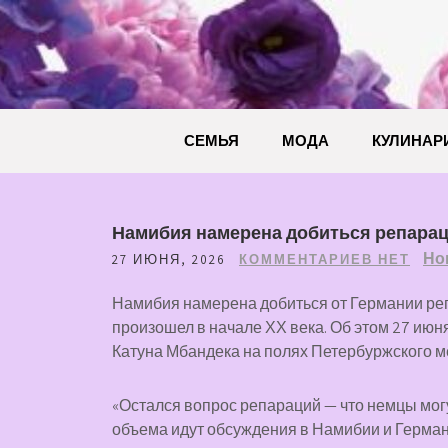
Перейти
к
содержимому
СЕМЬЯ
МОДА
КУЛИНАР
Намибия намерена добиться репараци
Но
27 ИЮНЯ, 2026
КОММЕНТАРИЕВ НЕТ
Намибия намерена добиться от Германии реп
произошел в начале ХХ века. Об этом 27 июн
Катуна Мбандека на полях Петербуржского 
«Остался вопрос репараций — что немцы могу
объема идут обсуждения в Намибии и Герман