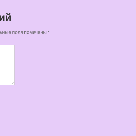
ий
ьные поля помечены
*