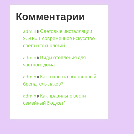
Комментарии
admin
к
Световые инсталляции
SvetHoll: современное искусство
света и технологий
admin
к
Виды отопления для
частного дома
admin
к
Как открыть собственный
бренд гель-лаков?
admin
к
Как правильно вести
семейный бюджет?