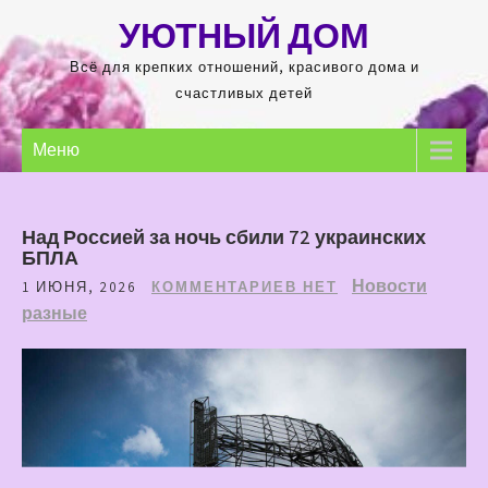
Перейти
УЮТНЫЙ ДОМ
к
содержимому
Всё для крепких отношений, красивого дома и
счастливых детей
Меню
Над Россией за ночь сбили 72 украинских
БПЛА
Новости
1 ИЮНЯ, 2026
КОММЕНТАРИЕВ НЕТ
разные