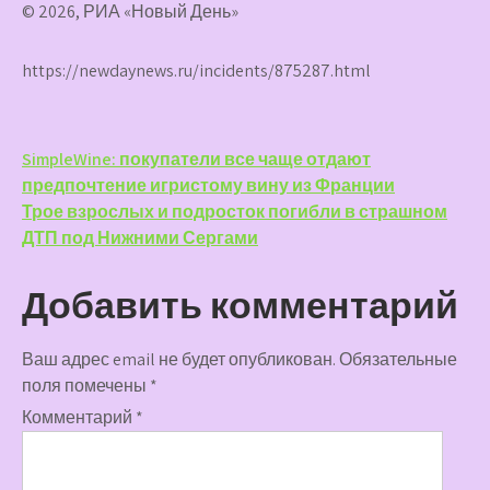
© 2026, РИА «Новый День»
https://newdaynews.ru/incidents/875287.html
Навигация
SimpleWine: покупатели все чаще отдают
предпочтение игристому вину из Франции
по
Трое взрослых и подросток погибли в страшном
записям
ДТП под Нижними Сергами
Добавить комментарий
Ваш адрес email не будет опубликован.
Обязательные
поля помечены
*
Комментарий
*