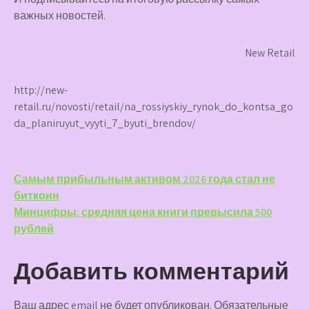
важных новостей.
New Retail
http://new-
retail.ru/novosti/retail/na_rossiyskiy_rynok_do_kontsa_go
da_planiruyut_vyyti_7_byuti_brendov/
Навигация
Самым прибыльным активом 2026 года стал не
биткоин
по
Минцифры: средняя цена книги превысила 500
записям
рублей
Добавить комментарий
Ваш адрес email не будет опубликован.
Обязательные