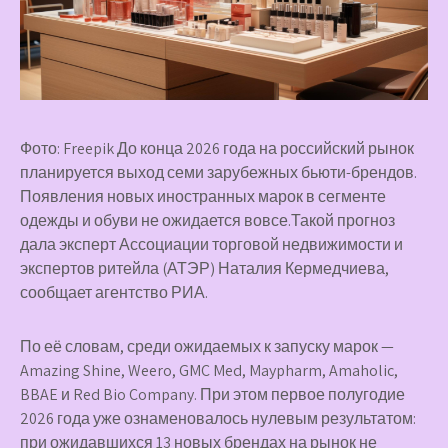
Фото: Freepik До конца 2026 года на российский рынок
планируется выход семи зарубежных бьюти-брендов.
Появления новых иностранных марок в сегменте
одежды и обуви не ожидается вовсе.Такой прогноз
дала эксперт Ассоциации торговой недвижимости и
экспертов ритейла (АТЭР) Наталия Кермедчиева,
сообщает агентство РИА.
По её словам, среди ожидаемых к запуску марок —
Amazing Shine, Weero, GMC Med, Maypharm, Amaholic,
BBAE и Red Bio Company. При этом первое полугодие
2026 года уже ознаменовалось нулевым результатом:
при ожидавшихся 13 новых брендах на рынок не