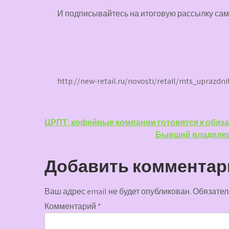
И
подписывайтесь
на итоговую рассылку са
http://new-retail.ru/novosti/retail/mts_uprazdn
Навигация
ЦРПТ: кофейные компании готовятся к обяза
Бывший владелец
по
записям
Добавить комментар
Ваш адрес email не будет опубликован.
Обязател
Комментарий
*