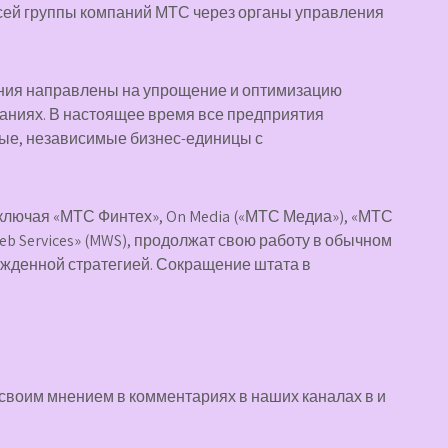
сей группы компаний МТС через органы управления
ния направлены на упрощение и оптимизацию
аниях. В настоящее время все предприятия
ые, независимые бизнес-единицы с
ключая «МТС Финтех», On Media («МТС Медиа»), «МТС
eb Services» (MWS), продолжат свою работу в обычном
ржденной стратегией. Сокращение штата в
 своим мнением в комментариях в наших каналах в
и