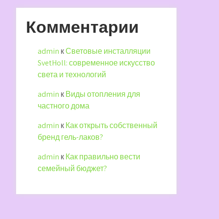
Комментарии
admin
к
Световые инсталляции
SvetHoll: современное искусство
света и технологий
admin
к
Виды отопления для
частного дома
admin
к
Как открыть собственный
бренд гель-лаков?
admin
к
Как правильно вести
семейный бюджет?