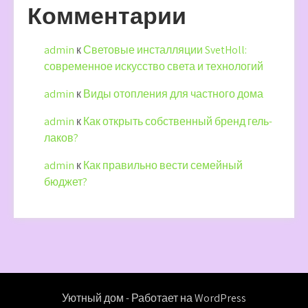
Комментарии
admin
к
Световые инсталляции SvetHoll:
современное искусство света и технологий
admin
к
Виды отопления для частного дома
admin
к
Как открыть собственный бренд гель-
лаков?
admin
к
Как правильно вести семейный
бюджет?
Уютный дом - Работает на WordPress