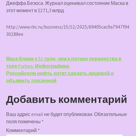
Джеффа Безоса. Журнал оценивал состояние Маска в
этот момент в $271,3 млрд.
http://www.rbc.ru/business/15/12/2025/69405cac9a7947f94
30288ee
Навигация
Маск ближе к $1 трлн, чем к потере первенства в
топе Forbes. Инфографика
по
Российскую нефть хотят сделать дешевой и
записям
объявить токсичной
Добавить комментарий
Ваш адрес email не будет опубликован.
Обязательные
поля помечены
*
Комментарий
*