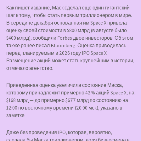
Как пишет издание, Маск сделал еще один гигантский
шаг к тому, чтобы стать первым триллионером в мире.
В середине декабря основанная им Space X привела
оценку своей стоимости в $800 млрд (в августе было
$400 млрд), сообщили Forbes двое инвесторов. Об этом
также ранее писал Bloomberg. Оценка приводилась
перед планируемым в 2026 году IPO Space X.
Размещение акций может стать крупнейшим в истории,
отмечало агентство.
Приведенная оценка увеличила состояние Маска,
которому принадлежит примерно 42% акций Space X, на
$168 млрд — до примерно $677 млрд по состоянию на
12:00 по восточному времени (20:00 мск), указано в
заметке.
Даже без проведения IPO, которая, вероятно,
сделала бы Маска триллионером, доля бизнесмена в