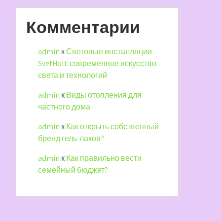
Комментарии
admin
к
Световые инсталляции
SvetHoll: современное искусство
света и технологий
admin
к
Виды отопления для
частного дома
admin
к
Как открыть собственный
бренд гель-лаков?
admin
к
Как правильно вести
семейный бюджет?