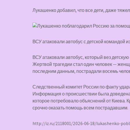
Лукашенко добавил, что все дети, даже тяж
ВСУ атаковали автобус с детской командой и
ВСУ атаковали автобус, который вез детскую
Жертвой трагедии стал один человек — женщи
последним данным, пострадали восемь челов
Следственный комитет России по факту удара
Информация о происшествии была доведена 
которое потребовало объяснений от Киева. К
срочно оказать помощь всем пострадавшим.
http://iz.ru/2118001/2026-06-18/lukashenko-pob