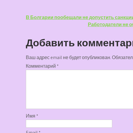
Навигация
В Болгарии пообещали не допустить санкции
Работодатели не о
по
записям
Добавить комментар
Ваш адрес email не будет опубликован.
Обязател
Комментарий
*
Имя
*
Email
*