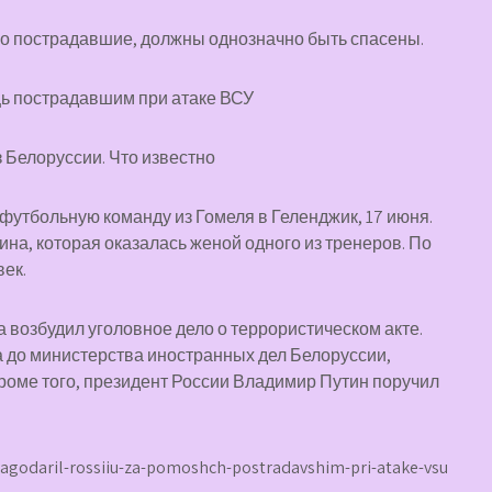
ело пострадавшие, должны однозначно быть спасены.
з Белоруссии. Что известно
 футбольную команду из Гомеля в Геленджик, 17 июня.
на, которая оказалась женой одного из тренеров. По
ек.
 возбудил уголовное дело о террористическом акте.
до министерства иностранных дел Белоруссии,
роме того, президент России Владимир Путин поручил
lagodaril-rossiiu-za-pomoshch-postradavshim-pri-atake-vsu