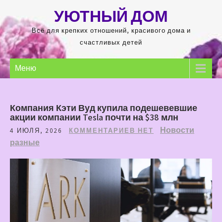
Перейти
УЮТНЫЙ ДОМ
к
содержимому
Всё для крепких отношений, красивого дома и
счастливых детей
Меню
Компания Кэти Вуд купила подешевевшие
акции компании Tesla почти на $38 млн
Новости
4 ИЮЛЯ, 2026
КОММЕНТАРИЕВ НЕТ
разные