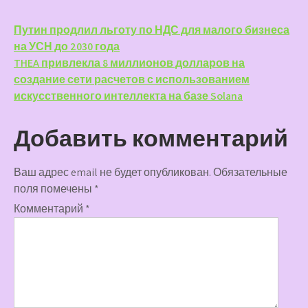
Навигация
Путин продлил льготу по НДС для малого бизнеса
на УСН до 2030 года
по
THEA привлекла 8 миллионов долларов на
записям
создание сети расчетов с использованием
искусственного интеллекта на базе Solana
Добавить комментарий
Ваш адрес email не будет опубликован.
Обязательные
поля помечены
*
Комментарий
*