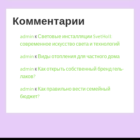
Комментарии
admin
к
Световые инсталляции SvetHoll:
современное искусство света и технологий
admin
к
Виды отопления для частного дома
admin
к
Как открыть собственный бренд гель-
лаков?
admin
к
Как правильно вести семейный
бюджет?