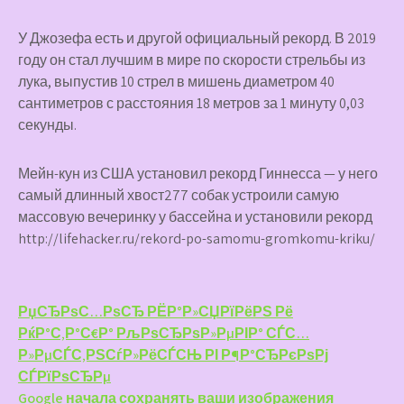
У Джозефа есть и другой официальный рекорд. В 2019
году он стал лучшим в мире по скорости стрельбы из
лука, выпустив 10 стрел в мишень диаметром 40
сантиметров с расстояния 18 метров за 1 минуту 0,03
секунды.
Мейн-кун из США установил рекорд Гиннесса — у него
самый длинный хвост277 собак устроили самую
массовую вечеринку у бассейна и установили рекорд
http://lifehacker.ru/rekord-po-samomu-gromkomu-kriku/
Навигация
РџСЂРѕС…РѕСЂ РЁР°Р»СЏРїРёРЅ Рё
РќР°С‚Р°С€Р° РљРѕСЂРѕР»РµРІР° СЃС…
по
Р»РµСЃС‚РЅСѓР»РёСЃСЊ РІ Р¶Р°СЂРєРѕРј
записям
СЃРїРѕСЂРµ
Google начала сохранять ваши изображения