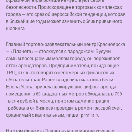
офлайн-ритейла больше не чувствуют себя в
безопасности. Происходящее в торговых комплексах
города — это срез общероссийской тенденции, которая
в ближайшие годы может изменить облик привычного
шопинга.
Главный торгово-развлекательный центр Красноярска
— «Планета» — столкнулся с парадоксом. Будучи
самым посещаемым моллом города, он переживает
отток арендаторов. Предприниматели, покидающие
ТРЦ, открыто говорят о непомерных финансовых
обязательствах. Ранее владелица магазина белья
Елена Усова привела шокирующие цифры: аренда
помещения в 60 квадратных метров обходилась в 700
тысяч рублей в месяц, при этом администрация
требовала от бизнеса проводить ремонт за свой счет,
сравнимый с капитальным, пишет prmira.ru.
На этом фоне из «Планеты» ушли многие крупные