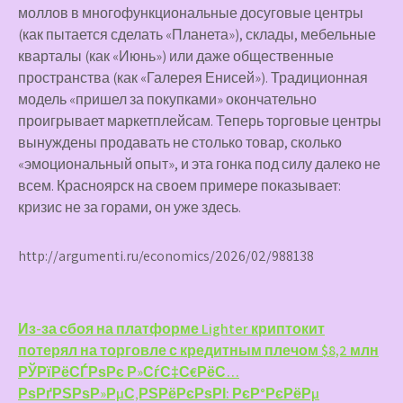
моллов в многофункциональные досуговые центры
(как пытается сделать «Планета»), склады, мебельные
кварталы (как «Июнь») или даже общественные
пространства (как «Галерея Енисей»). Традиционная
модель «пришел за покупками» окончательно
проигрывает маркетплейсам. Теперь торговые центры
вынуждены продавать не столько товар, сколько
«эмоциональный опыт», и эта гонка под силу далеко не
всем. Красноярск на своем примере показывает:
кризис не за горами, он уже здесь.
http://argumenti.ru/economics/2026/02/988138
Навигация
Из-за сбоя на платформе Lighter криптокит
потерял на торговле с кредитным плечом $8,2 млн
по
РЎРїРёСЃРѕРє Р»СѓС‡С€РёС…
записям
РѕРґРЅРѕР»РµС‚РЅРёРєРѕРІ: РєР°РєРёРµ