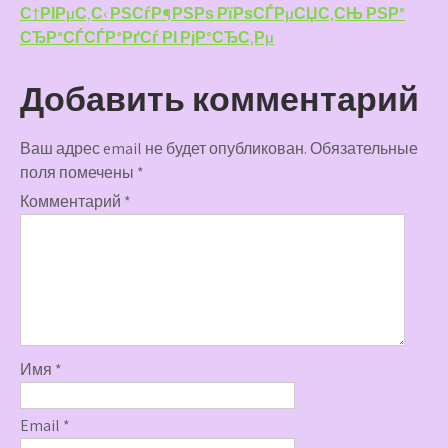
С†РІРµС‚С‹ РЅСѓР¶РЅРѕ РїРѕСЃРµСЏС‚СЊ РЅР°
СЂР°СЃСЃР°РґСѓ РІ РјР°СЂС‚Рµ
Добавить комментарий
Ваш адрес email не будет опубликован.
Обязательные
поля помечены
*
Комментарий
*
Имя
*
Email
*