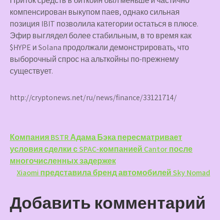
Приток средств в биткоин был меньше и частично
компенсирован выкупом паев, однако сильная
позиция IBIT позволила категории остаться в плюсе.
Эфир выглядел более стабильным, в то время как
$HYPE и Solana продолжали демонстрировать, что
выборочный спрос на альткойны по-прежнему
существует.
http://cryptonews.net/ru/news/finance/33121714/
Навигация
Компания BSTR Адама Бэка пересматривает
условия сделки с SPAC-компанией Cantor после
по
многочисленных задержек
записям
Xiaomi представила бренд автомобилей Sky Nomad
Добавить комментарий