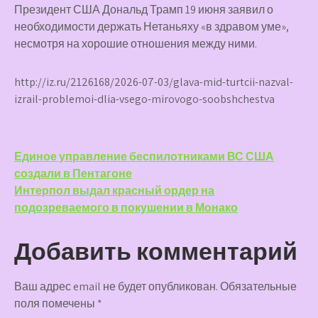
Президент США Дональд Трамп 19 июня заявил о
необходимости держать Нетаньяху «в здравом уме»,
несмотря на хорошие отношения между ними.
http://iz.ru/2126168/2026-07-03/glava-mid-turtcii-nazval-
izrail-problemoi-dlia-vsego-mirovogo-soobshchestva
Навигация
Единое управление беспилотниками ВС США
создали в Пентагоне
по
Интерпол выдал красный ордер на
записям
подозреваемого в покушении в Монако
Добавить комментарий
Ваш адрес email не будет опубликован.
Обязательные
поля помечены
*